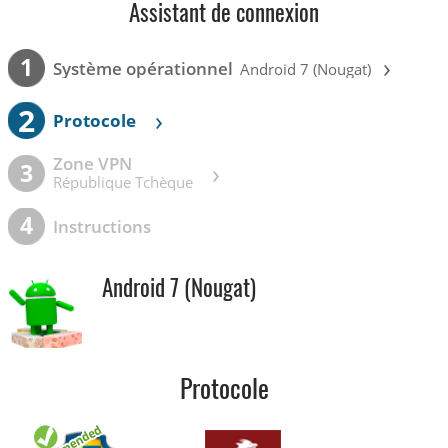
Assistant de connexion
›
1
Système opérationnel
Android 7 (Nougat)
2
›
Protocole
Zone VPN
›
3
République Tchèque
4
Instructions
Android 7 (Nougat)
Protocole