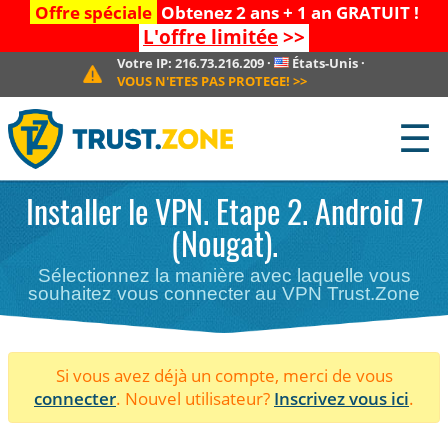
Offre spéciale
Obtenez 2 ans + 1 an GRATUIT !
L'offre limitée
>>
Votre IP:
216.73.216.209
·
États-Unis
·
VOUS N'ETES PAS PROTEGE!
>>
☰
Installer le VPN. Etape 2. Android 7
(Nougat).
Sélectionnez la manière avec laquelle vous
souhaitez vous connecter au VPN Trust.Zone
Si vous avez déjà un compte, merci de vous
connecter
. Nouvel utilisateur?
Inscrivez vous ici
.