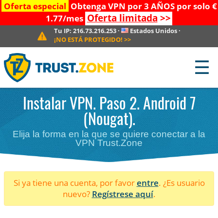
Oferta especial
Obtenga VPN por 3 AÑOS por solo €
Oferta limitada
>>
1.77/mes
Tu IP:
216.73.216.253
·
Estados Unidos
·
¡NO ESTÁ PROTEGIDO!
>>
☰
Instalar VPN. Paso 2. Android 7
(Nougat).
Elija la forma en la que se quiere conectar a la
VPN Trust.Zone
Si ya tiene una cuenta, por favor
entre
. ¿Es usuario
nuevo?
Regístrese aquí
.