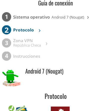
Guía de conexión
›
1
Sistema operativo
Android 7 (Nougat)
2
›
Protocolo
Zona VPN
›
3
República Checa
4
Instrucciones
Android 7 (Nougat)
Protocolo