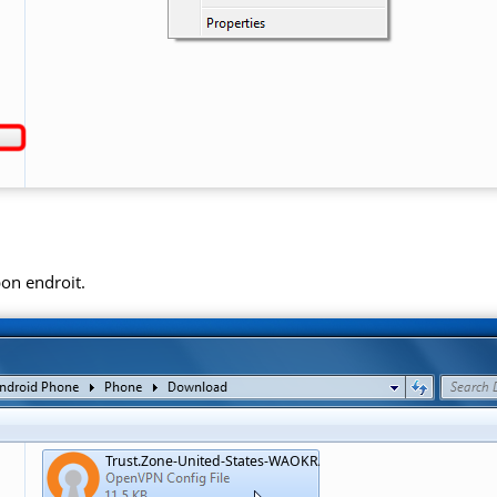
bon endroit.
Trust.Zone-United-States-WAOKRADIO.ovpn