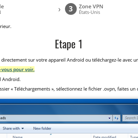
le
Zone VPN
›
3
N
États-Unis
rieur.
Etape 1
) directement sur votre appareil Android ou téléchargez-le avec un
-vous pour voir.
l Android.
r « Téléchargements », sélectionnez le fichier .ovpn, faites un cl