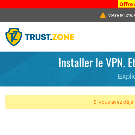
Offre 
Votre IP:
216.7
Installer le VPN. 
Expli
Si vous avez déj