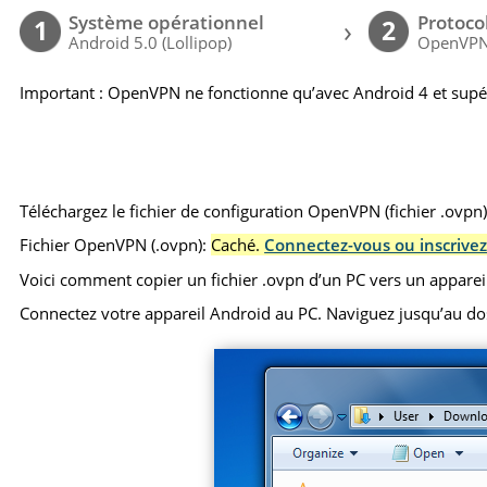
Système opérationnel
Protoco
›
1
2
Android 5.0 (Lollipop)
OpenVP
Important : OpenVPN ne fonctionne qu’avec Android 4 et supé
Téléchargez le fichier de configuration OpenVPN (fichier .ovpn
Fichier OpenVPN (.ovpn):
Caché.
Connectez-vous ou inscrivez
Voici comment copier un fichier .ovpn d’un PC vers un apparei
Connectez votre appareil Android au PC. Naviguez jusqu’au dossie