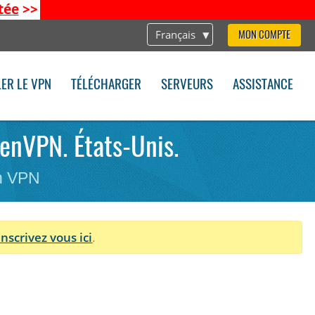
tée
>>
Français
MON COMPTE
LER LE VPN
TÉLÉCHARGER
SERVEURS
ASSISTANCE
penVPN. États-Unis.
on VPN
Inscrivez vous ici
.