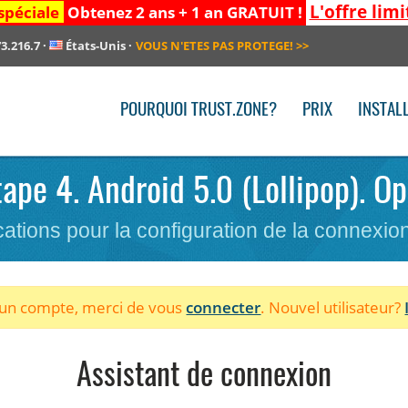
L'offre limi
spéciale
Obtenez 2 ans + 1 an GRATUIT !
3.216.7
·
États-Unis
·
VOUS N'ETES PAS PROTEGE!
>>
POURQUOI TRUST.ZONE?
PRIX
INSTAL
Etape 4. Android 5.0 (Lollipop). O
cations pour la configuration de la connexi
à un compte, merci de vous
connecter
. Nouvel utilisateur?
Assistant de connexion