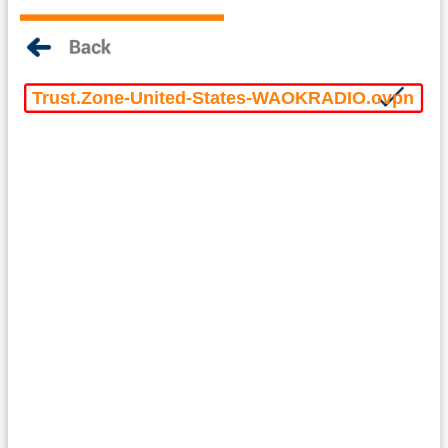
Trust.Zone-United-States-WAOKRADIO.ovpn