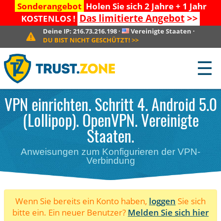
Sonderangebot
Holen Sie sich 2 Jahre + 1 Jahr
Das limitierte Angebot
>>
KOSTENLOS !
Deine IP:
216.73.216.198
·
Vereinigte Staaten
·
DU BIST NICHT GESCHÜTZT!
>>
☰
VPN einrichten. Schritt 4. Android 5.0
(Lollipop). OpenVPN. Vereinigte
Staaten.
Anweisungen zum Konfigurieren der VPN-
Verbindung
Wenn Sie bereits ein Konto haben,
loggen
Sie sich
bitte ein. Ein neuer Benutzer?
Melden Sie sich hier