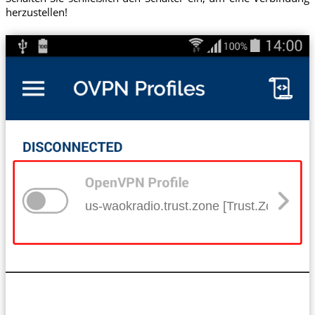
herzustellen!
us-waokradio.trust.zone [Trust.Zone-U