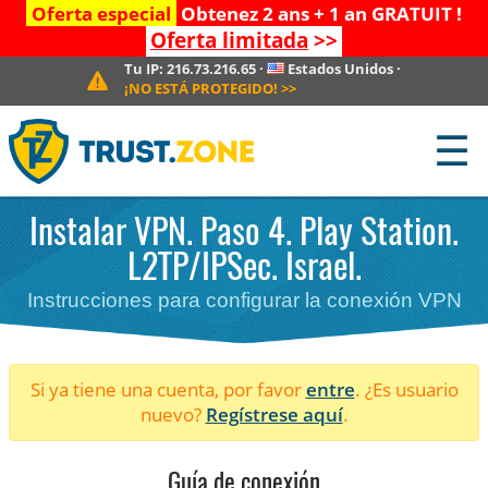
Oferta especial
Obtenez 2 ans + 1 an GRATUIT !
Oferta limitada
>>
Tu IP:
216.73.216.65
·
Estados Unidos
·
¡NO ESTÁ PROTEGIDO!
>>
☰
Instalar VPN. Paso 4. Play Station.
L2TP/IPSec. Israel.
Instrucciones para configurar la conexión VPN
Si ya tiene una cuenta, por favor
entre
. ¿Es usuario
nuevo?
Regístrese aquí
.
Guía de conexión