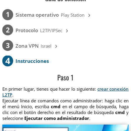
›
1
Sistema operativo
Play Station
›
2
Protocolo
L2TP/IPSec
›
3
Zona VPN
Israel
4
Instrucciones
Paso 1
En primer lugar, tienes que hacer lo siguiente:
crear conexión
L2TP
.
Ejecutar línea de comandos como administrador: haga clic en
el menú Inicio, escriba
cmd
en el campo de búsqueda, haga
clic con el botón derecho en el resultado de búsqueda
cmd
y
seleccione
Ejecutar como administrador
.