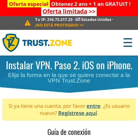
Oferta especial
Obtenez 2 ans + 1 an GRATUIT !
Oferta limitada
>>
Tu IP:
216.73.217.23
·
Estados Unidos
·
¡NO ESTÁ PROTEGIDO!
>>
☰
Instalar VPN. Paso 2. iOS on iPhone.
Elija la forma en la que se quiere conectar a la
VPN Trust.Zone
Si ya tiene una cuenta, por favor
entre
. ¿Es usuario
nuevo?
Regístrese aquí
.
Guía de conexión