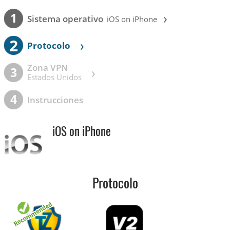
›
1
Sistema operativo
iOS on iPhone
2
›
Protocolo
Zona VPN
›
3
Estados Unidos
4
Instrucciones
iOS on iPhone
Protocolo