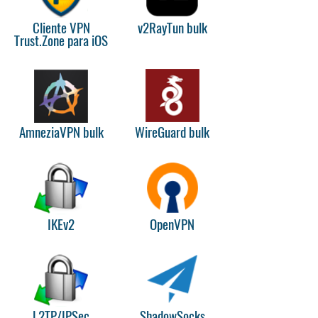
Cliente VPN
v2RayTun bulk
Trust.Zone para iOS
AmneziaVPN bulk
WireGuard bulk
IKEv2
OpenVPN
L2TP/IPSec
ShadowSocks