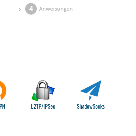
›
4
Anweisungen
PN
L2TP/IPSec
ShadowSocks