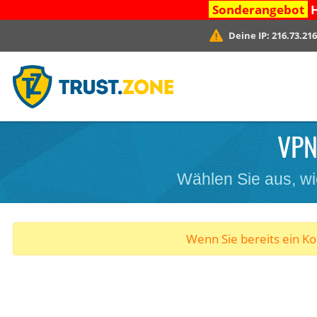
Sonderangebot
H
Deine IP:
216.73.216
VPN 
Wählen Sie aus, wi
Wenn Sie bereits ein K