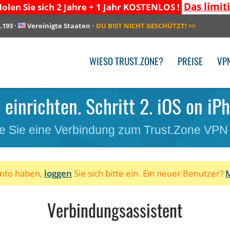
Das limit
olen Sie sich 2 Jahre + 1 Jahr KOSTENLOS !
.193
·
Vereinigte Staaten
·
DU BIST NICHT GESCHÜTZT!
>>
WIESO TRUST.ZONE?
PREISE
VP
einrichten. Schritt 2. iOS on iP
e Sie eine Verbindung zum Trust.Zone VPN
onto haben,
loggen
Sie sich bitte ein. Ein neuer Benutzer?
M
Verbindungsassistent