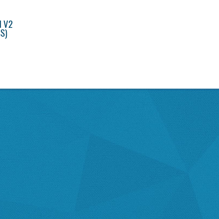
N V2
SS)