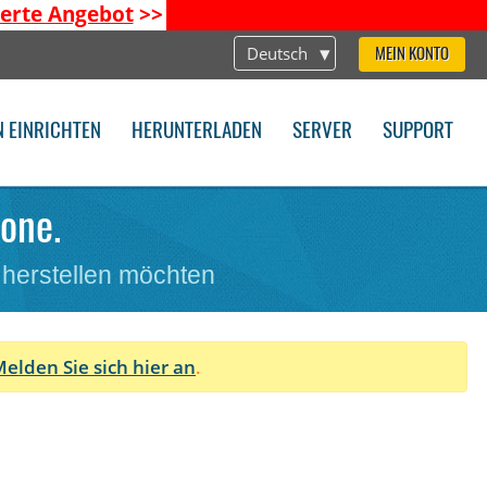
ierte Angebot
>>
Deutsch
MEIN KONTO
N EINRICHTEN
HERUNTERLADEN
SERVER
SUPPORT
hone.
 herstellen möchten
elden Sie sich hier an
.