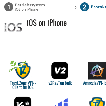
2
Betriebssystem
›
1
Protoko
iOS on iPhone
iOS on iPhone
Trust.Zone VPN-
v2RayTun bulk
AmneziaVPN b
Client für iOS