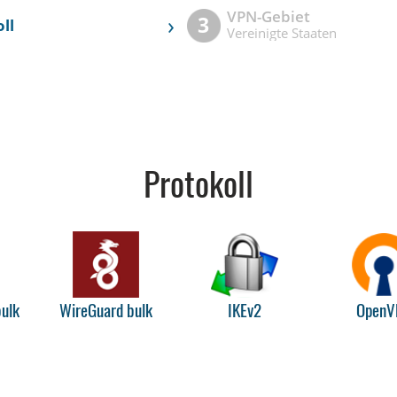
VPN-Gebiet
›
3
ll
Vereinigte Staaten
Protokoll
ulk
WireGuard bulk
IKEv2
OpenV