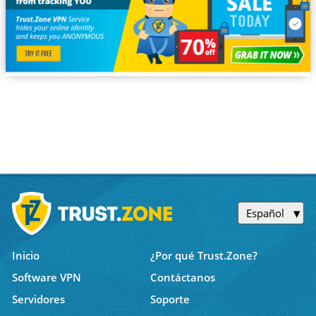
Español
Inicio
¿Por qué Trust.Zone?
Software VPN
Contáctanos
Servidores
Soporte