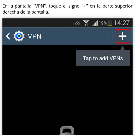
En la pantalla "VPN", toque el signo "+" en la parte superior
derecha de la pantalla.