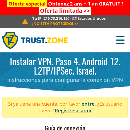
Oferta especial
Obtenez 2 ans + 1 an GRATUIT !
Oferta limitada
>>
Tu IP:
216.73.216.150
·
Estados Unidos
·
¡NO ESTÁ PROTEGIDO!
>>
☰
Instalar VPN. Paso 4. Android 12.
L2TP/IPSec. Israel.
Instrucciones para configurar la conexión VPN
Si ya tiene una cuenta, por favor
entre
. ¿Es usuario
nuevo?
Regístrese aquí
.
Guía de conexión