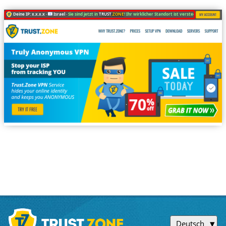
Deine IP: x.x.x.x ·
Israel ·
Sie sind jetzt in
TRUST
.ZONE
! Ihr wirklicher Standort ist versteckt!
Deutsch