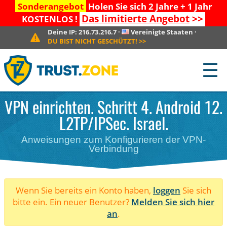
Sonderangebot
Holen Sie sich 2 Jahre + 1 Jahr
Das limitierte Angebot
>>
KOSTENLOS !
Deine IP:
216.73.216.7
·
Vereinigte Staaten
·
DU BIST NICHT GESCHÜTZT!
>>
☰
VPN einrichten. Schritt 4. Android 12.
L2TP/IPSec. Israel.
Anweisungen zum Konfigurieren der VPN-
Verbindung
Wenn Sie bereits ein Konto haben,
loggen
Sie sich
bitte ein. Ein neuer Benutzer?
Melden Sie sich hier
an
.