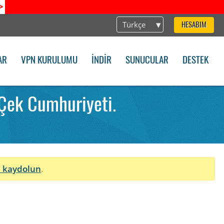
>
Türkçe
HESABIM
AR
VPN KURULUMU
İNDIR
SUNUCULAR
DESTEK
Çek Cumhuriyeti.
 kaydolun
.