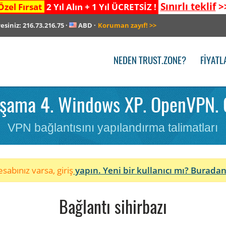
Sınırlı teklif
>
Özel Fırsat
2 Yıl Alın + 1 Yıl ÜCRETSİZ !
resiniz:
216.73.216.75
·
ABD
·
Koruman zayıf!
>>
NEDEN TRUST.ZONE?
FIYATL
şama 4. Windows XP. OpenVPN. 
VPN bağlantısını yapılandırma talimatları
sabınız varsa, giriş
yapın. Yeni bir kullanıcı mı?
Buradan
Bağlantı sihirbazı