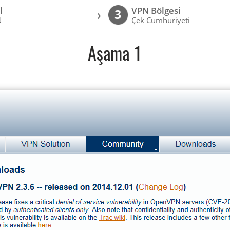
l
VPN Bölgesi
›
3
N
Çek Cumhuriyeti
Aşama 1