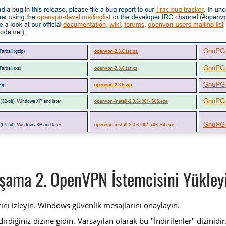
şama 2. OpenVPN İstemcisini Yükley
rını izleyin. Windows güvenlik mesajlarını onaylayın.
iğiniz dizine gidin. Varsayılan olarak bu "İndirilenler" dizinidi