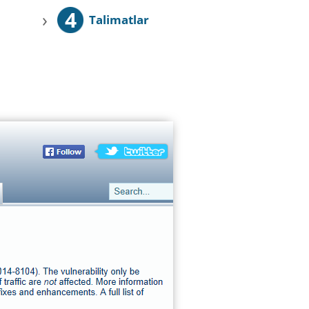
4
›
Talimatlar