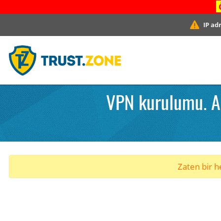
IP ad
VPN kurulumu. A
Zaten bir he