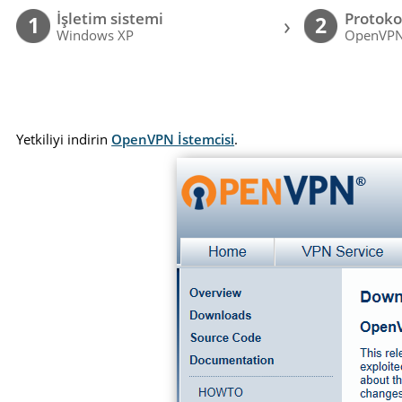
İşletim sistemi
Protoko
›
1
2
Windows XP
OpenVP
Yetkiliyi indirin
OpenVPN İstemcisi
.