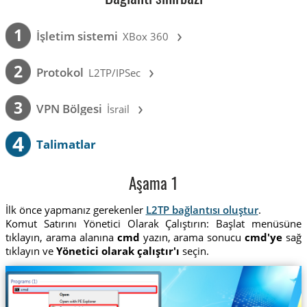
›
1
İşletim sistemi
XBox 360
›
2
Protokol
L2TP/IPSec
›
3
VPN Bölgesi
İsrail
4
Talimatlar
Aşama 1
İlk önce yapmanız gerekenler
L2TP bağlantısı oluştur
.
Komut Satırını Yönetici Olarak Çalıştırın: Başlat menüsüne
tıklayın, arama alanına
cmd
yazın, arama sonucu
cmd'ye
sağ
tıklayın ve
Yönetici olarak çalıştır'ı
seçin.