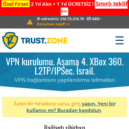
Sınırlı teklif
Özel Fırsat
2 Yıl Alın + 1 Yıl ÜCRETSİZ !
>>
IP adresiniz:
216.73.216.75
·
ABD
·
Koruman zayıf!
>>
☰
VPN kurulumu. Aşama 4. XBox 360.
L2TP/IPSec. İsrail.
VPN bağlantısını yapılandırma talimatları
Zaten bir hesabınız varsa, giriş
yapın. Yeni bir
kullanıcı mı?
Buradan kaydolun
.
Bağlantı sihirbazı