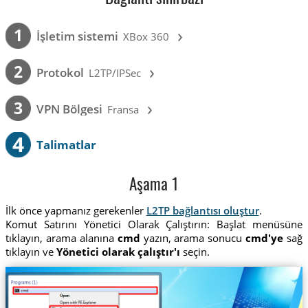
›
1
İşletim sistemi
XBox 360
›
2
Protokol
L2TP/IPSec
›
3
VPN Bölgesi
Fransa
4
Talimatlar
Aşama 1
İlk önce yapmanız gerekenler
L2TP bağlantısı oluştur
.
Komut Satırını Yönetici Olarak Çalıştırın: Başlat menüsüne
tıklayın, arama alanına
cmd
yazın, arama sonucu
cmd'ye
sağ
tıklayın ve
Yönetici olarak çalıştır'ı
seçin.