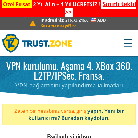
Sınırlı teklif
Özel Fırsat
2 Yıl Alın + 1 Yıl ÜCRETSİZ !
>>
IP adresiniz:
216.73.216.6
·
ABD
·
Koruman zayıf!
>>
☰
VPN kurulumu. Aşama 4. XBox 360.
L2TP/IPSec. Fransa.
VPN bağlantısını yapılandırma talimatları
Zaten bir hesabınız varsa, giriş
yapın. Yeni bir
kullanıcı mı?
Buradan kaydolun
.
Bağlantı sihirbazı