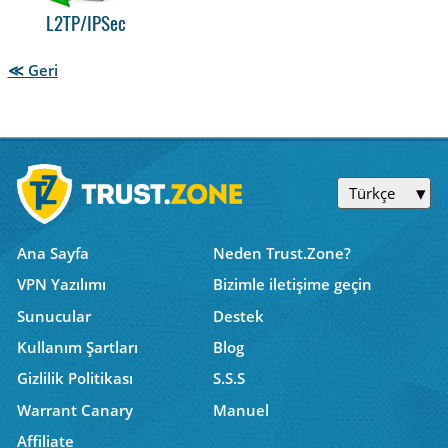
L2TP/IPSec
≪ Geri
Türkçe
Ana Sayfa
Neden Trust.Zone?
VPN Yazılımı
Bizimle iletişime geçin
Sunucular
Destek
Kullanım Şartları
Blog
Gizlilik Politikası
S.S.S
Warrant Canary
Manuel
Affiliate