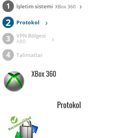
›
1
İşletim sistemi
XBox 360
2
›
Protokol
VPN Bölgesi
›
3
ABD
4
Talimatlar
XBox 360
Protokol