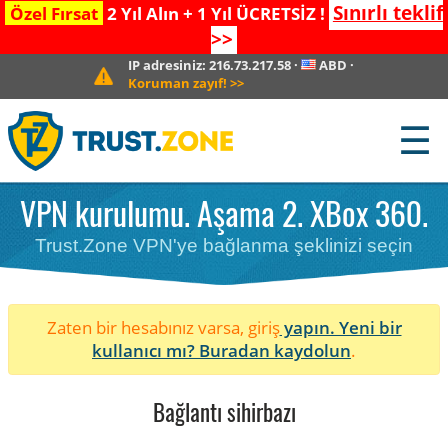
Sınırlı teklif
Özel Fırsat
2 Yıl Alın + 1 Yıl ÜCRETSİZ !
>>
IP adresiniz:
216.73.217.58
·
ABD
·
Koruman zayıf!
>>
☰
VPN kurulumu. Aşama 2. XBox 360.
Trust.Zone VPN'ye bağlanma şeklinizi seçin
Zaten bir hesabınız varsa, giriş
yapın. Yeni bir
kullanıcı mı?
Buradan kaydolun
.
Bağlantı sihirbazı