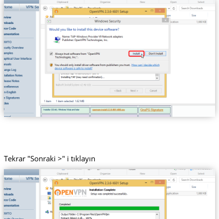
Tekrar "Sonraki >" i tıklayın