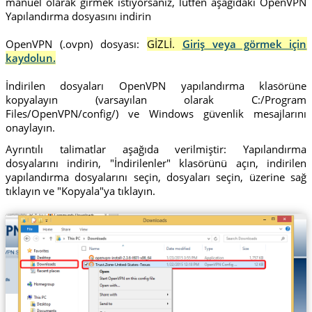
manuel olarak girmek istiyorsanız, lütfen aşağıdaki OpenVPN
Yapılandırma dosyasını indirin
OpenVPN (.ovpn) dosyası:
GİZLİ.
Giriş veya görmek için
kaydolun.
İndirilen dosyaları OpenVPN yapılandırma klasörüne
kopyalayın (varsayılan olarak C:/Program
Files/OpenVPN/config/) ve Windows güvenlik mesajlarını
onaylayın.
Ayrıntılı talimatlar aşağıda verilmiştir: Yapılandırma
dosyalarını indirin, "İndirilenler" klasörünü açın, indirilen
yapılandırma dosyalarını seçin, dosyaları seçin, üzerine sağ
tıklayın ve "Kopyala"ya tıklayın.
Trust.Zone-United-States-Texas