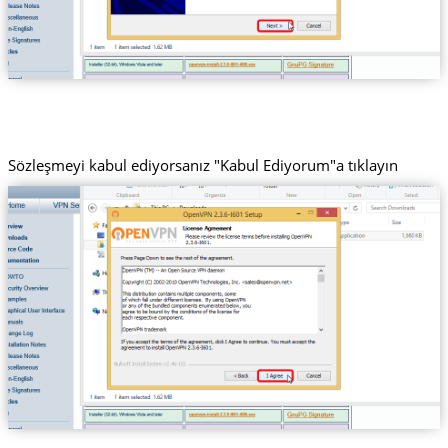
Sözleşmeyi kabul ediyorsanız "Kabul Ediyorum"a tıklayın