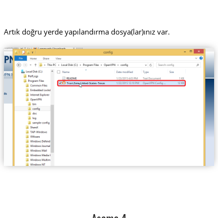
Artık doğru yerde yapılandırma dosya(lar)ınız var.
Trust.Zone-United-States-Texas