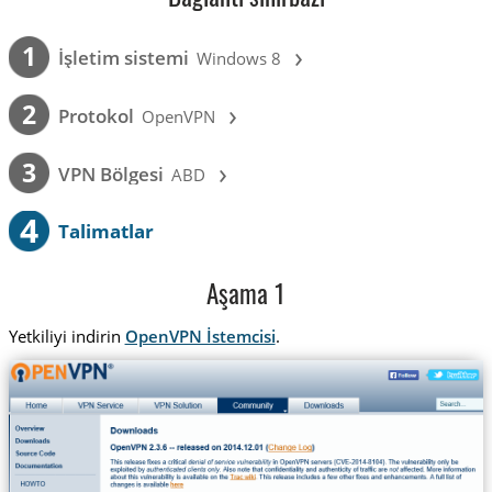
›
1
İşletim sistemi
Windows 8
›
2
Protokol
OpenVPN
›
3
VPN Bölgesi
ABD
4
Talimatlar
Aşama 1
Yetkiliyi indirin
OpenVPN İstemcisi
.