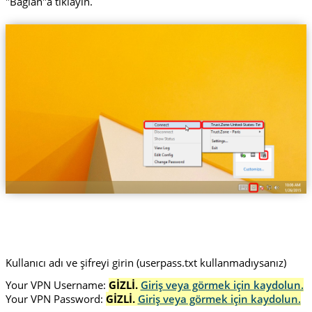
"Bağlan"a tıklayın.
Trust.Zone-United-States-Texas
Kullanıcı adı ve şifreyi girin (userpass.txt kullanmadıysanız)
Your VPN Username:
GİZLİ.
Giriş veya görmek için kaydolun.
Your VPN Password:
GİZLİ.
Giriş veya görmek için kaydolun.