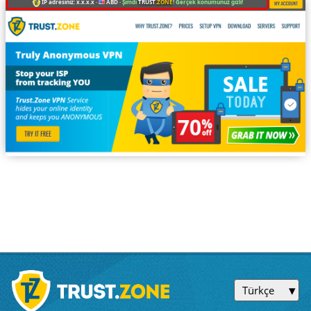
IP adresiniz: x.x.x.x ·
ABD ·
Şimdi
TRUST
.ZONE
! Gerçek konumunuz gizli!
Türkçe