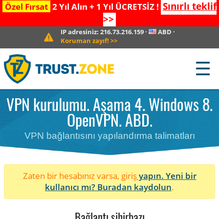
Sınırlı teklif
Özel Fırsat
2 Yıl Alın + 1 Yıl ÜCRETSİZ !
>>
IP adresiniz:
216.73.216.159
·
ABD
·
Koruman zayıf!
>>
☰
VPN kurulumu. Aşama 4. Windows 8.
OpenVPN. ABD.
VPN bağlantısını yapılandırma talimatları
Zaten bir hesabınız varsa, giriş
yapın. Yeni bir
kullanıcı mı?
Buradan kaydolun
.
Bağlantı sihirbazı