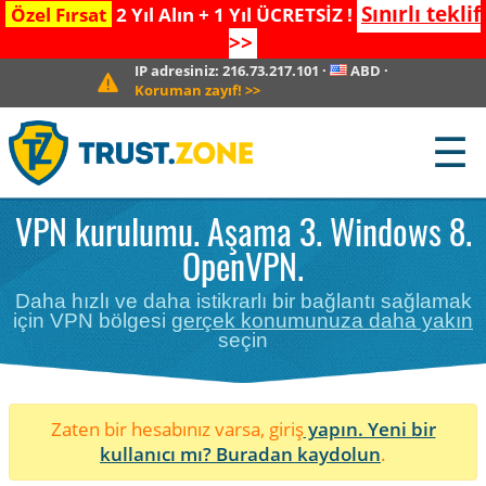
Sınırlı teklif
Özel Fırsat
2 Yıl Alın + 1 Yıl ÜCRETSİZ !
>>
IP adresiniz:
216.73.217.101
·
ABD
·
Koruman zayıf!
>>
☰
VPN kurulumu. Aşama 3. Windows 8.
OpenVPN.
Daha hızlı ve daha istikrarlı bir bağlantı sağlamak
için VPN bölgesi
gerçek konumunuza daha yakın
seçin
Zaten bir hesabınız varsa, giriş
yapın. Yeni bir
kullanıcı mı?
Buradan kaydolun
.