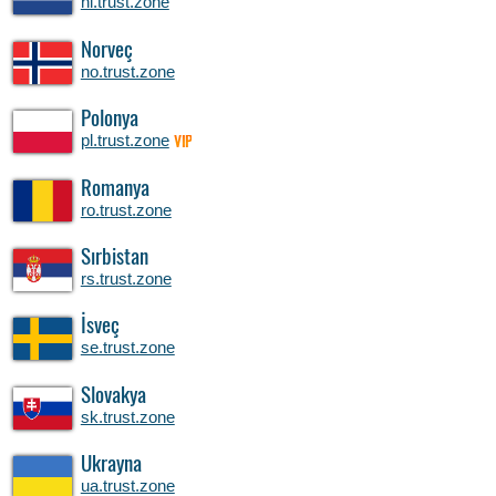
nl.trust.zone
Norveç
no.trust.zone
Polonya
pl.trust.zone
VIP
Romanya
ro.trust.zone
Sırbistan
rs.trust.zone
İsveç
se.trust.zone
Slovakya
sk.trust.zone
Ukrayna
ua.trust.zone