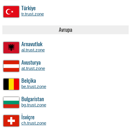
Türkiye
tr.trust.zone
Avrupa
Arnavutluk
al.trust.zone
Avusturya
at.trust.zone
Belçika
be.trust.zone
Bulgaristan
bg.trust.zone
İsviçre
ch.trust.zone