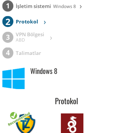
›
1
İşletim sistemi
Windows 8
2
›
Protokol
VPN Bölgesi
›
3
ABD
4
Talimatlar
Windows 8
Protokol