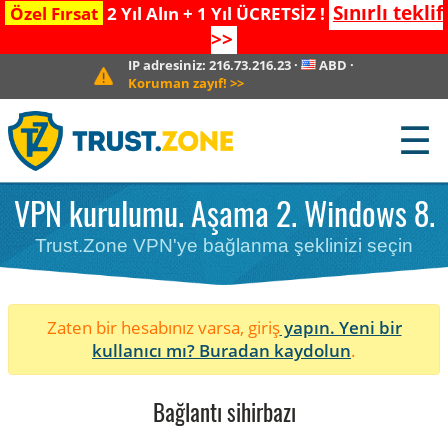
Sınırlı teklif
Özel Fırsat
2 Yıl Alın + 1 Yıl ÜCRETSİZ !
>>
IP adresiniz:
216.73.216.23
·
ABD
·
Koruman zayıf!
>>
☰
VPN kurulumu. Aşama 2. Windows 8.
Trust.Zone VPN'ye bağlanma şeklinizi seçin
Zaten bir hesabınız varsa, giriş
yapın. Yeni bir
kullanıcı mı?
Buradan kaydolun
.
Bağlantı sihirbazı