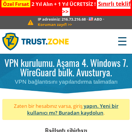
Sınırlı teklif
Özel Fırsat
2 Yıl Alın + 1 Yıl ÜCRETSİZ !
>>
IP adresiniz:
216.73.216.68
·
ABD
·
Koruman zayıf!
>>
☰
VPN kurulumu. Aşama 4. Windows 7.
WireGuard bulk. Avusturya.
VPN bağlantısını yapılandırma talimatları
Zaten bir hesabınız varsa, giriş
yapın. Yeni bir
kullanıcı mı?
Buradan kaydolun
.
Bağlantı sihirbazı