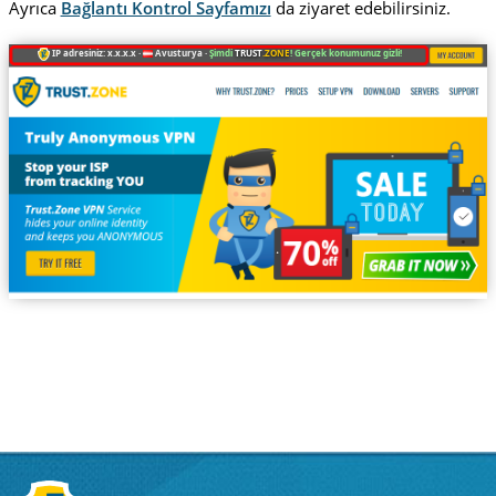
Ayrıca
Bağlantı Kontrol Sayfamızı
da ziyaret edebilirsiniz.
IP adresiniz: x.x.x.x ·
Avusturya ·
Şimdi
TRUST
.ZONE
! Gerçek konumunuz gizli!