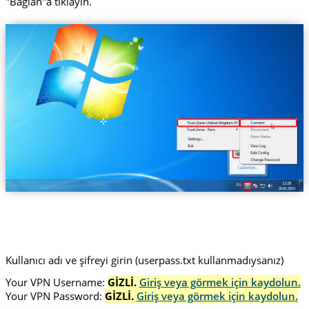
"Bağlan"a tıklayın.
Trust.Zone-United-Kingdom-BBC
Kullanıcı adı ve şifreyi girin (userpass.txt kullanmadıysanız)
Your VPN Username:
GİZLİ.
Giriş veya görmek için kaydolun.
Your VPN Password:
GİZLİ.
Giriş veya görmek için kaydolun.