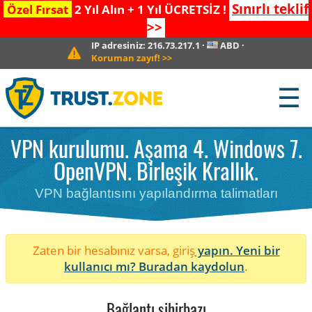
Sınırlı teklif
Özel Fırsat
2 Yıl Alın + 1 Yıl ÜCRETSİZ !
>>
IP adresiniz:
216.73.217.1
·
ABD
·
Koruman zayıf!
>>
☰
VPN kurulumu. Aşama 4. Windows 7.
OpenVPN. Birleşik Krallık.
VPN bağlantısını yapılandırma talimatları
Zaten bir hesabınız varsa, giriş
yapın. Yeni bir
kullanıcı mı?
Buradan kaydolun
.
Bağlantı sihirbazı