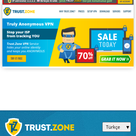
IP adresiniz: x.x.x.x ·
Birleşik Krallık ·
Şimdi
TRUST
.ZONE
! Gerçek konumunuz gizli!
Türkçe