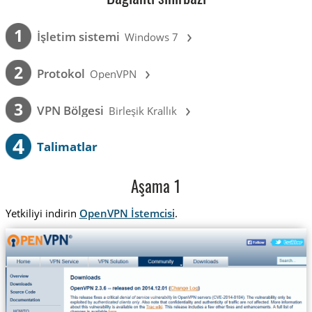
›
1
İşletim sistemi
Windows 7
›
2
Protokol
OpenVPN
›
3
VPN Bölgesi
Birleşik Krallık
4
Talimatlar
Aşama 1
Yetkiliyi indirin
OpenVPN İstemcisi
.