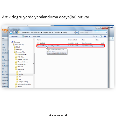
Artık doğru yerde yapılandırma dosya(lar)ınız var.
Trust.Zone-United-Kingdom-BBC