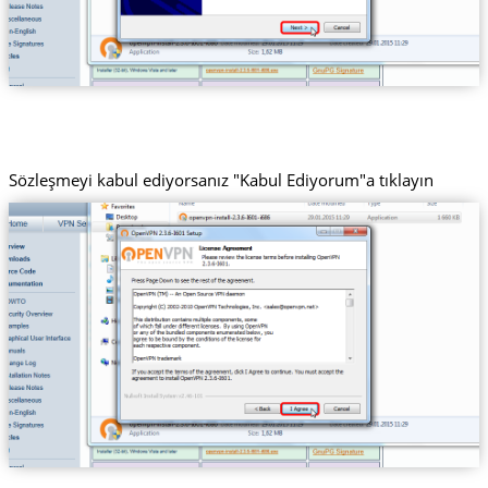
Sözleşmeyi kabul ediyorsanız "Kabul Ediyorum"a tıklayın