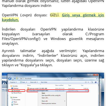
manuel olarak girmek istiyorsanız, lütfen aşağıdaki OpenVPN
Yapılandırma dosyasını indirin
OpenVPN (.ovpn) dosyası:
GİZLİ.
Giriş veya görmek için
kaydolun.
İndirilen dosyaları OpenVPN yapılandırma klasörüne
kopyalayın (varsayılan olarak C:/Program
Files/OpenVPN/config/) ve Windows güvenlik mesajlarını
onaylayın.
Ayrıntılı talimatlar aşağıda verilmiştir: Yapılandırma
dosyalarını indirin, "İndirilenler" klasörünü açın, indirilen
yapılandırma dosyalarını seçin, dosyaları seçin, üzerine sağ
tıklayın ve "Kopyala"ya tıklayın.
Trust.Zone-United-Kingdom-BBC