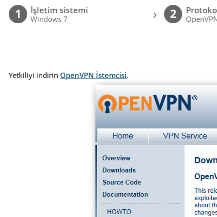
İşletim sistemi
Protoko
›
1
2
Windows 7
OpenVP
Yetkiliyi indirin
OpenVPN İstemcisi
.