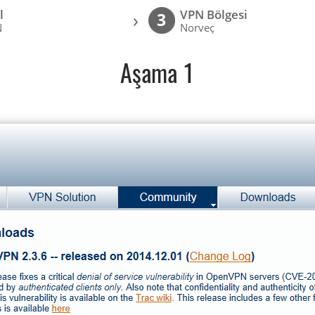
l
VPN Bölgesi
›
3
N
Norveç
Aşama 1