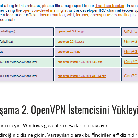
şama 2. OpenVPN İstemcisini Yükley
rını izleyin. Windows güvenlik mesajlarını onaylayın.
iğiniz dizine gidin. Varsayılan olarak bu "İndirilenler" dizinidi