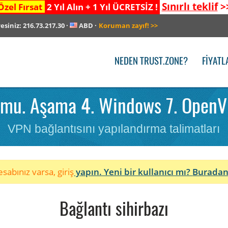
Sınırlı teklif
>
Özel Fırsat
2 Yıl Alın + 1 Yıl ÜCRETSİZ !
resiniz:
216.73.217.30
·
ABD
·
Koruman zayıf!
>>
NEDEN TRUST.ZONE?
FIYATL
mu. Aşama 4. Windows 7. OpenV
VPN bağlantısını yapılandırma talimatları
sabınız varsa, giriş
yapın. Yeni bir kullanıcı mı?
Buradan
Bağlantı sihirbazı