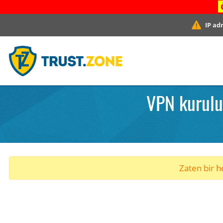
IP ad
VPN kurulu
Zaten bir he