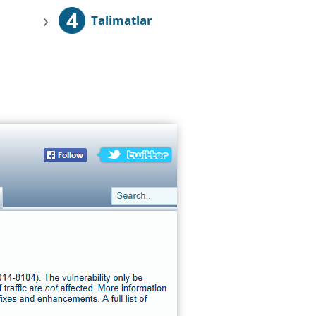
4
›
Talimatlar