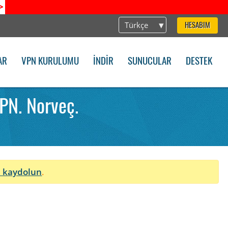
>
Türkçe
HESABIM
AR
VPN KURULUMU
İNDIR
SUNUCULAR
DESTEK
PN. Norveç.
 kaydolun
.