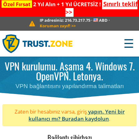
Sınırlı teklif
Özel Fırsat
2 Yıl Alın + 1 Yıl ÜCRETSİZ !
>>
IP adresiniz:
216.73.217.75
·
ABD
·
Koruman zayıf!
>>
☰
VPN kurulumu. Aşama 4. Windows 7.
OpenVPN. Letonya.
VPN bağlantısını yapılandırma talimatları
Zaten bir hesabınız varsa, giriş
yapın. Yeni bir
kullanıcı mı?
Buradan kaydolun
.
Bağlantı sihirbazı