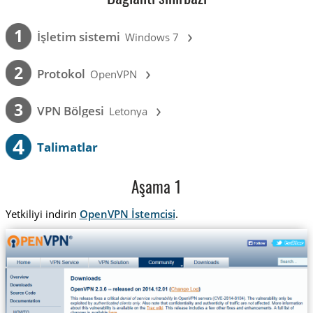
›
1
İşletim sistemi
Windows 7
›
2
Protokol
OpenVPN
›
3
VPN Bölgesi
Letonya
4
Talimatlar
Aşama 1
Yetkiliyi indirin
OpenVPN İstemcisi
.