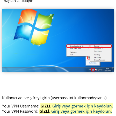
"Bağlan"a tıklayın.
Trust.Zone-Latvia-EX
Kullanıcı adı ve şifreyi girin (userpass.txt kullanmadıysanız)
Your VPN Username:
GİZLİ.
Giriş veya görmek için kaydolun.
Your VPN Password:
GİZLİ.
Giriş veya görmek için kaydolun.