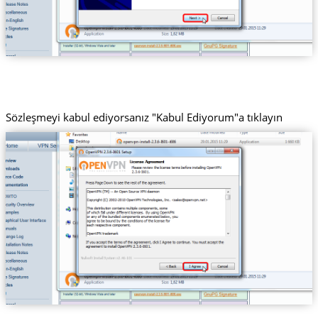
Sözleşmeyi kabul ediyorsanız "Kabul Ediyorum"a tıklayın