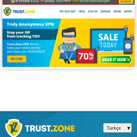
IP adresiniz: x.x.x.x ·
Letonya ·
Şimdi
TRUST
.ZONE
! Gerçek konumunuz gizli!
Türkçe