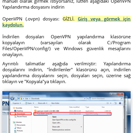
manuel olarak girmek istiyorsanız, lütfen aşağıdaki OpenVPN
Yapılandırma dosyasını indirin
OpenVPN (.ovpn) dosyası:
GİZLİ.
Giriş veya görmek için
kaydolun.
İndirilen dosyaları OpenVPN yapılandırma klasörüne
kopyalayın (varsayılan olarak C:/Program
Files/OpenVPN/config/) ve Windows güvenlik mesajlarını
onaylayın.
Ayrıntılı talimatlar aşağıda verilmiştir: Yapılandırma
dosyalarını indirin, "İndirilenler" klasörünü açın, indirilen
yapılandırma dosyalarını seçin, dosyaları seçin, üzerine sağ
tıklayın ve "Kopyala"ya tıklayın.
Trust.Zone-Latvia-EX