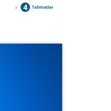
4
›
Talimatlar