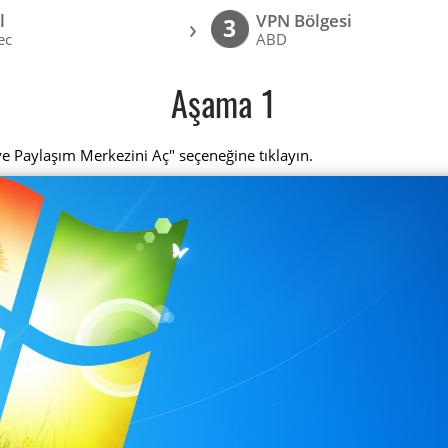
l
VPN Bölgesi
›
3
ec
ABD
Aşama 1
ve Paylaşım Merkezini Aç" seçeneğine tıklayın.