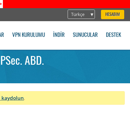
>
Türkçe
HESABIM
AR
VPN KURULUMU
İNDIR
SUNUCULAR
DESTEK
IPSec. ABD.
 kaydolun
.