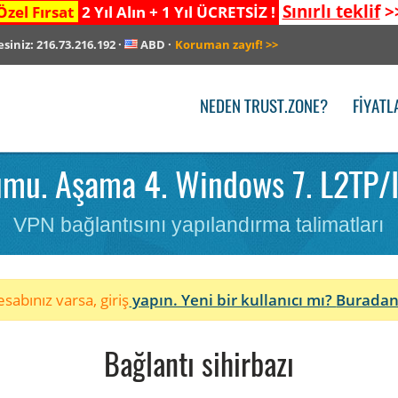
Sınırlı teklif
>
Özel Fırsat
2 Yıl Alın + 1 Yıl ÜCRETSİZ !
esiniz:
216.73.216.192
·
ABD
·
Koruman zayıf!
>>
NEDEN TRUST.ZONE?
FIYATL
mu. Aşama 4. Windows 7. L2TP/
VPN bağlantısını yapılandırma talimatları
sabınız varsa, giriş
yapın. Yeni bir kullanıcı mı?
Buradan
Bağlantı sihirbazı