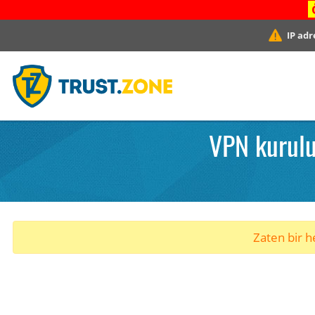
IP adr
VPN kurulu
Zaten bir he