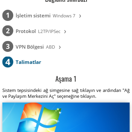
›
1
İşletim sistemi
Windows 7
›
2
Protokol
L2TP/IPSec
›
3
VPN Bölgesi
ABD
4
Talimatlar
Aşama 1
Sistem tepsisindeki ağ simgesine sağ tıklayın ve ardından "Ağ
ve Paylaşım Merkezini Aç" seçeneğine tıklayın.