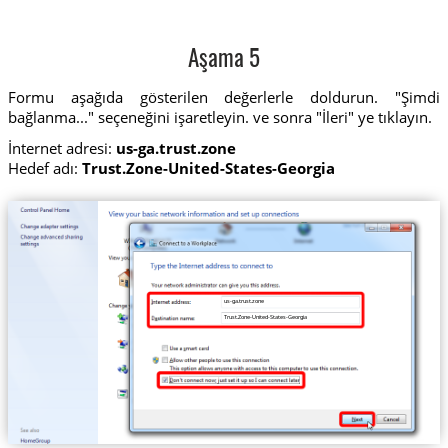
Aşama 5
Formu aşağıda gösterilen değerlerle doldurun. "Şimdi
bağlanma..." seçeneğini işaretleyin. ve sonra "İleri" ye tıklayın.
İnternet adresi:
us-ga.trust.zone
Hedef adı:
Trust.Zone-United-States-Georgia
us-ga.trust.zone
Trust.Zone-United-States-Georgia