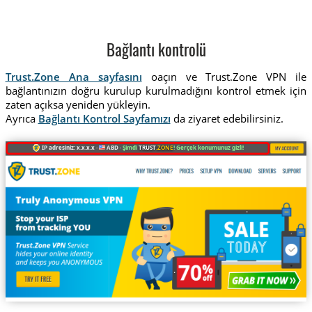
Bağlantı kontrolü
Trust.Zone Ana sayfasını
oaçın ve Trust.Zone VPN ile
bağlantınızın doğru kurulup kurulmadığını kontrol etmek için
zaten açıksa yeniden yükleyin.
Ayrıca
Bağlantı Kontrol Sayfamızı
da ziyaret edebilirsiniz.
IP adresiniz: x.x.x.x ·
ABD ·
Şimdi
TRUST
.ZONE
! Gerçek konumunuz gizli!