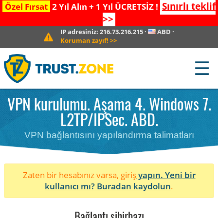
Sınırlı teklif
Özel Fırsat
2 Yıl Alın + 1 Yıl ÜCRETSİZ !
>>
IP adresiniz:
216.73.216.215
·
ABD
·
Koruman zayıf!
>>
☰
VPN kurulumu. Aşama 4. Windows 7.
L2TP/IPSec. ABD.
VPN bağlantısını yapılandırma talimatları
Zaten bir hesabınız varsa, giriş
yapın. Yeni bir
kullanıcı mı?
Buradan kaydolun
.
Bağlantı sihirbazı