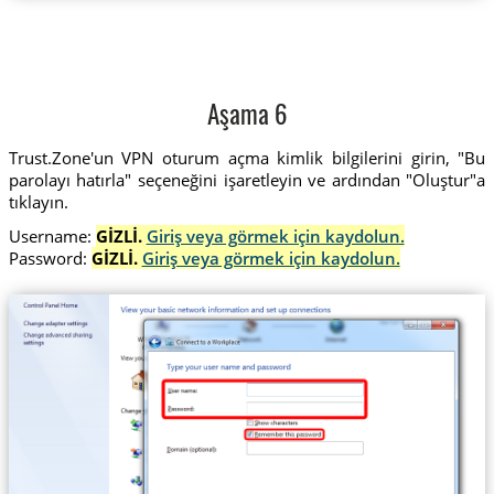
Aşama 6
Trust.Zone'un VPN oturum açma kimlik bilgilerini girin, "Bu
parolayı hatırla" seçeneğini işaretleyin ve ardından "Oluştur"a
tıklayın.
Username:
GİZLİ.
Giriş veya görmek için kaydolun.
Password:
GİZLİ.
Giriş veya görmek için kaydolun.