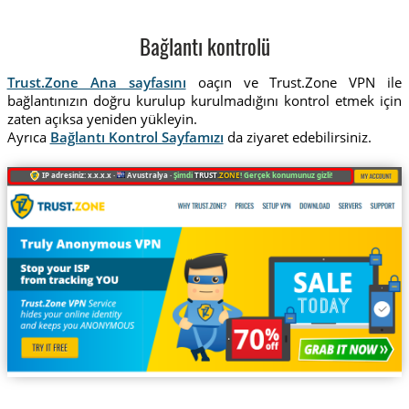
Bağlantı kontrolü
Trust.Zone Ana sayfasını
oaçın ve Trust.Zone VPN ile
bağlantınızın doğru kurulup kurulmadığını kontrol etmek için
zaten açıksa yeniden yükleyin.
Ayrıca
Bağlantı Kontrol Sayfamızı
da ziyaret edebilirsiniz.
IP adresiniz: x.x.x.x ·
Avustralya ·
Şimdi
TRUST
.ZONE
! Gerçek konumunuz gizli!