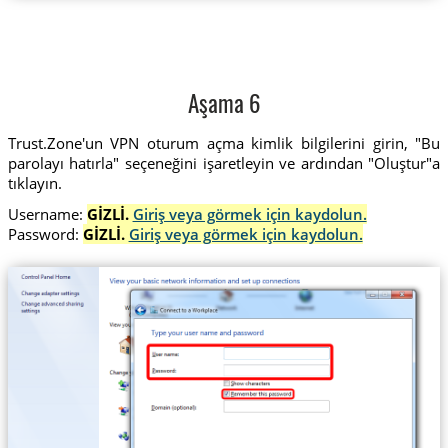
Aşama 6
Trust.Zone'un VPN oturum açma kimlik bilgilerini girin, "Bu
parolayı hatırla" seçeneğini işaretleyin ve ardından "Oluştur"a
tıklayın.
Username:
GİZLİ.
Giriş veya görmek için kaydolun.
Password:
GİZLİ.
Giriş veya görmek için kaydolun.