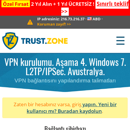
Sınırlı teklif
Özel Fırsat
2 Yıl Alın + 1 Yıl ÜCRETSİZ !
>>
IP adresiniz:
216.73.216.37
·
ABD
·
Koruman zayıf!
>>
☰
VPN kurulumu. Aşama 4. Windows 7.
L2TP/IPSec. Avustralya.
VPN bağlantısını yapılandırma talimatları
Zaten bir hesabınız varsa, giriş
yapın. Yeni bir
kullanıcı mı?
Buradan kaydolun
.
Bağlantı sihirbazı