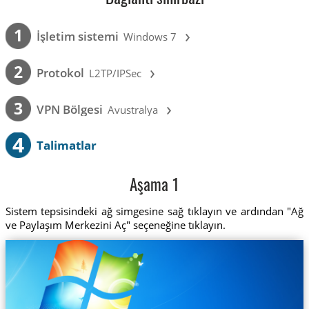
›
1
İşletim sistemi
Windows 7
›
2
Protokol
L2TP/IPSec
›
3
VPN Bölgesi
Avustralya
4
Talimatlar
Aşama 1
Sistem tepsisindeki ağ simgesine sağ tıklayın ve ardından "Ağ
ve Paylaşım Merkezini Aç" seçeneğine tıklayın.