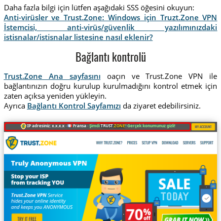
Daha fazla bilgi için lütfen aşağıdaki SSS öğesini okuyun:
Anti-virüsler ve Trust.Zone: Windows için Truzt.Zone VPN
İstemcisi, anti-virüs/güvenlik yazılımınızdaki
istisnalar/istisnalar listesine nasıl eklenir?
Bağlantı kontrolü
Trust.Zone Ana sayfasını
oaçın ve Trust.Zone VPN ile
bağlantınızın doğru kurulup kurulmadığını kontrol etmek için
zaten açıksa yeniden yükleyin.
Ayrıca
Bağlantı Kontrol Sayfamızı
da ziyaret edebilirsiniz.
IP adresiniz: x.x.x.x ·
Fransa ·
Şimdi
TRUST
.ZONE
! Gerçek konumunuz gizli!