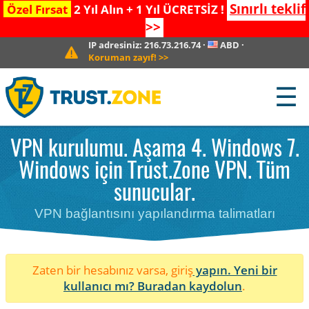
Sınırlı teklif
Özel Fırsat
2 Yıl Alın + 1 Yıl ÜCRETSİZ !
>>
IP adresiniz:
216.73.216.74
·
ABD
·
Koruman zayıf!
>>
☰
VPN kurulumu. Aşama 4. Windows 7.
Windows için Trust.Zone VPN. Tüm
sunucular.
VPN bağlantısını yapılandırma talimatları
Zaten bir hesabınız varsa, giriş
yapın. Yeni bir
kullanıcı mı?
Buradan kaydolun
.