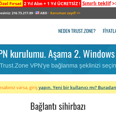
Sınırlı teklif
>
Özel Fırsat
2 Yıl Alın + 1 Yıl ÜCRETSİZ !
resiniz:
216.73.217.89
·
ABD
·
Koruman zayıf!
>>
NEDEN TRUST.ZONE?
FIYATL
PN kurulumu. Aşama 2. Windows 
Trust.Zone VPN'ye bağlanma şeklinizi seçi
sabınız varsa, giriş
yapın. Yeni bir kullanıcı mı?
Buradan
Bağlantı sihirbazı