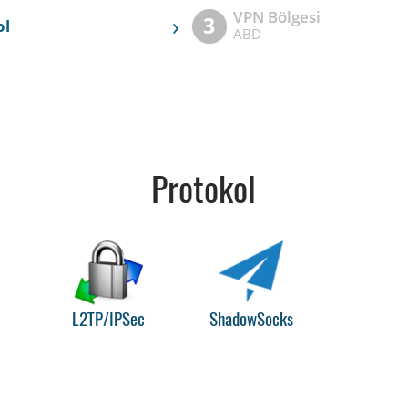
VPN Bölgesi
›
3
ol
ABD
Protokol
L2TP/IPSec
ShadowSocks