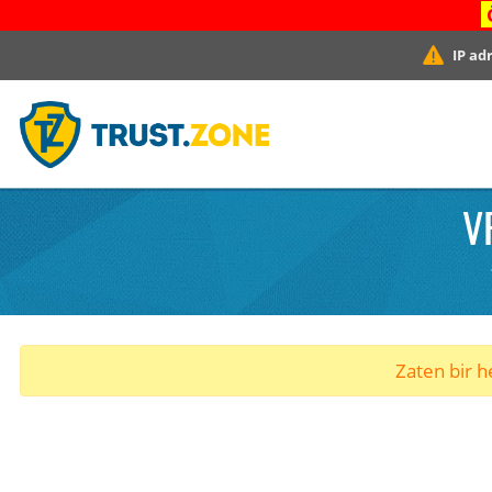
IP ad
V
Zaten bir he