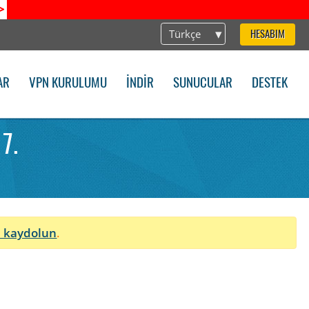
>
Türkçe
HESABIM
AR
VPN KURULUMU
İNDIR
SUNUCULAR
DESTEK
7.
n
 kaydolun
.