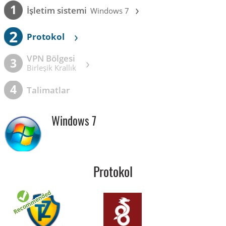
›
1
İşletim sistemi
Windows 7
2
›
Protokol
VPN Bölgesi
›
3
Birleşik Krallık
4
Talimatlar
Windows 7
Protokol