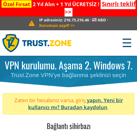
Sınırlı teklif
Özel Fırsat
2 Yıl Alın + 1 Yıl ÜCRETSİZ !
>>
IP adresiniz:
216.73.216.46
·
ABD
·
Koruman zayıf!
>>
☰
VPN kurulumu. Aşama 2. Windows 7.
Trust.Zone VPN'ye bağlanma şeklinizi seçin
Zaten bir hesabınız varsa, giriş
yapın. Yeni bir
kullanıcı mı?
Buradan kaydolun
.
Bağlantı sihirbazı