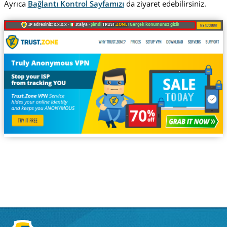
Ayrıca
Bağlantı Kontrol Sayfamızı
da ziyaret edebilirsiniz.
IP adresiniz: x.x.x.x ·
İtalya ·
Şimdi
TRUST
.ZONE
! Gerçek konumunuz gizli!