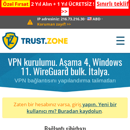
Sınırlı teklif
Özel Fırsat
2 Yıl Alın + 1 Yıl ÜCRETSİZ !
>>
IP adresiniz:
216.73.216.30
·
ABD
·
Koruman zayıf!
>>
☰
VPN kurulumu. Aşama 4. Windows
11. WireGuard bulk. İtalya.
VPN bağlantısını yapılandırma talimatları
Zaten bir hesabınız varsa, giriş
yapın. Yeni bir
kullanıcı mı?
Buradan kaydolun
.
Bağlantı sihirbazı