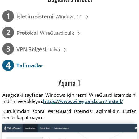
›
1
İşletim sistemi
Windows 11
›
2
Protokol
WireGuard bulk
›
3
VPN Bölgesi
İtalya
4
Talimatlar
Aşama 1
Aşağıdaki sayfadan Windows için resmi WireGuard istemcisini
indirin ve yükleyin:
https://www.wireguard.com/install/
Kurulumdan sonra WireGuard istemcisi açılmalıdır. Lütfen
henüz kapatmayın.