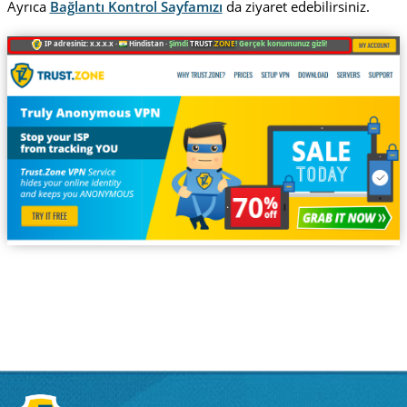
Ayrıca
Bağlantı Kontrol Sayfamızı
da ziyaret edebilirsiniz.
IP adresiniz: x.x.x.x ·
Hindistan ·
Şimdi
TRUST
.ZONE
! Gerçek konumunuz gizli!