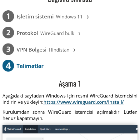
›
1
İşletim sistemi
Windows 11
›
2
Protokol
WireGuard bulk
›
3
VPN Bölgesi
Hindistan
4
Talimatlar
Aşama 1
Aşağıdaki sayfadan Windows için resmi WireGuard istemcisini
indirin ve yükleyin:
https://www.wireguard.com/install/
Kurulumdan sonra WireGuard istemcisi açılmalıdır. Lütfen
henüz kapatmayın.