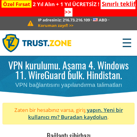
Sınırlı teklif
Özel Fırsat
2 Yıl Alın + 1 Yıl ÜCRETSİZ !
>>
IP adresiniz:
216.73.216.109
·
ABD
·
Koruman zayıf!
>>
☰
VPN kurulumu. Aşama 4. Windows
11. WireGuard bulk. Hindistan.
VPN bağlantısını yapılandırma talimatları
Zaten bir hesabınız varsa, giriş
yapın. Yeni bir
kullanıcı mı?
Buradan kaydolun
.
Bağlantı sihirbazı