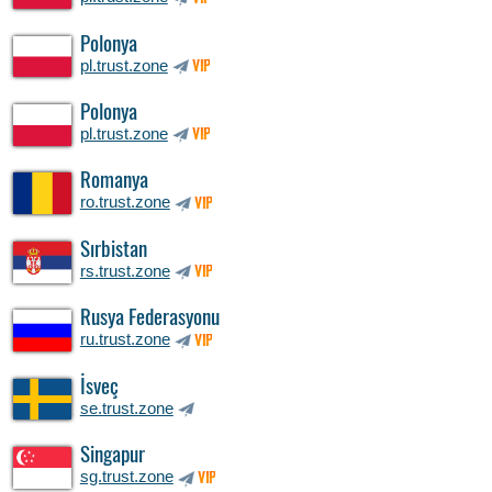
Polonya
pl.trust.zone
VIP
Polonya
pl.trust.zone
VIP
Romanya
ro.trust.zone
VIP
Sırbistan
rs.trust.zone
VIP
Rusya Federasyonu
ru.trust.zone
VIP
İsveç
se.trust.zone
Singapur
sg.trust.zone
VIP