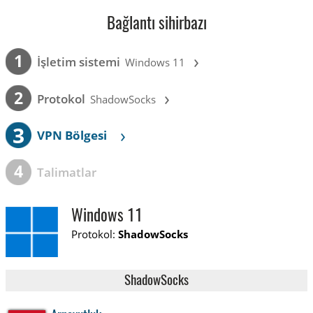
Bağlantı sihirbazı
›
1
İşletim sistemi
Windows 11
›
2
Protokol
ShadowSocks
3
›
VPN Bölgesi
4
Talimatlar
Windows 11
Protokol:
ShadowSocks
ShadowSocks