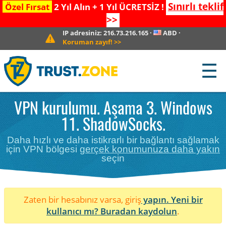
Sınırlı teklif
Özel Fırsat
2 Yıl Alın + 1 Yıl ÜCRETSİZ !
>>
IP adresiniz:
216.73.216.165
·
ABD
·
Koruman zayıf!
>>
☰
VPN kurulumu. Aşama 3. Windows
11. ShadowSocks.
Daha hızlı ve daha istikrarlı bir bağlantı sağlamak
için VPN bölgesi
gerçek konumunuza daha yakın
seçin
Zaten bir hesabınız varsa, giriş
yapın. Yeni bir
kullanıcı mı?
Buradan kaydolun
.