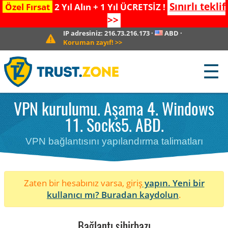
Sınırlı teklif
Özel Fırsat
2 Yıl Alın + 1 Yıl ÜCRETSİZ !
>>
IP adresiniz:
216.73.216.173
·
ABD
·
Koruman zayıf!
>>
☰
VPN kurulumu. Aşama 4. Windows
11. Socks5. ABD.
VPN bağlantısını yapılandırma talimatları
Zaten bir hesabınız varsa, giriş
yapın. Yeni bir
kullanıcı mı?
Buradan kaydolun
.
Bağlantı sihirbazı