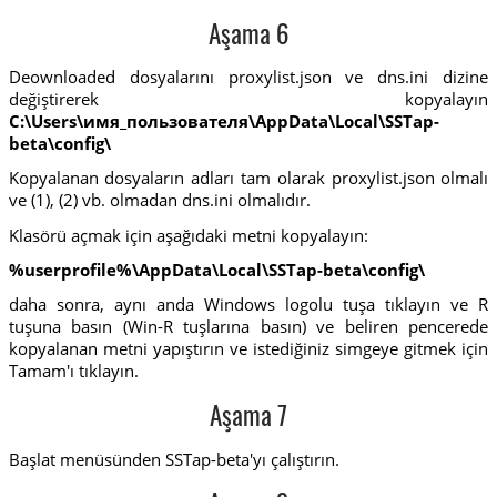
Aşama 6
Deownloaded dosyalarını proxylist.json ve dns.ini dizine
değiştirerek kopyalayın
C:\Users\имя_пользователя\AppData\Local\SSTap-
beta\config\
Kopyalanan dosyaların adları tam olarak proxylist.json olmalı
ve (1), (2) vb. olmadan dns.ini olmalıdır.
Klasörü açmak için aşağıdaki metni kopyalayın:
%userprofile%\AppData\Local\SSTap-beta\config\
daha sonra, aynı anda Windows logolu tuşa tıklayın ve R
tuşuna basın (Win-R tuşlarına basın) ve beliren pencerede
kopyalanan metni yapıştırın ve istediğiniz simgeye gitmek için
Tamam'ı tıklayın.
Aşama 7
Başlat menüsünden SSTap-beta'yı çalıştırın.