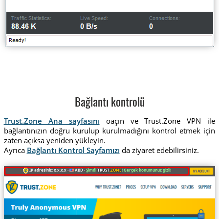
Bağlantı kontrolü
Trust.Zone Ana sayfasını
oaçın ve Trust.Zone VPN ile
bağlantınızın doğru kurulup kurulmadığını kontrol etmek için
zaten açıksa yeniden yükleyin.
Ayrıca
Bağlantı Kontrol Sayfamızı
da ziyaret edebilirsiniz.
IP adresiniz: x.x.x.x ·
ABD ·
Şimdi
TRUST
.ZONE
! Gerçek konumunuz gizli!