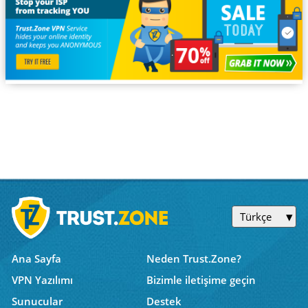
Türkçe
Ana Sayfa
Neden Trust.Zone?
VPN Yazılımı
Bizimle iletişime geçin
Sunucular
Destek