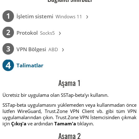
›
1
İşletim sistemi
Windows 11
›
2
Protokol
Socks5
›
3
VPN Bölgesi
ABD
4
Talimatlar
Aşama 1
Ücretsiz bir uygulama olan SSTap-beta'yı kullanın.
SSTap-beta uygulamasını yüklemeden veya kullanmadan önce
lütfen WireGuard, Trust.Zone VPN Client vb. gibi tüm VPN
uygulamalarından çıkın. Trust.Zone VPN İstemcisinden çıkmak
için
Çıkış'a
ve ardından
Tamam'a
tıklayın.
Aşama 2