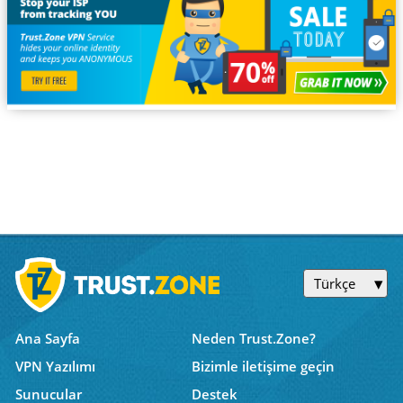
Türkçe
Ana Sayfa
Neden Trust.Zone?
VPN Yazılımı
Bizimle iletişime geçin
Sunucular
Destek