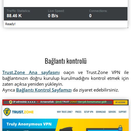
Bağlantı kontrolü
Trust.Zone Ana sayfasını
oaçın ve Trust.Zone VPN ile
bağlantınızın doğru kurulup kurulmadığını kontrol etmek için
zaten açıksa yeniden yükleyin.
Ayrıca
Bağlantı Kontrol Sayfamızı
da ziyaret edebilirsiniz.
IP adresiniz: x.x.x.x ·
Arnavutluk ·
Şimdi
TRUST
.ZONE
! Gerçek konumunuz gizli!