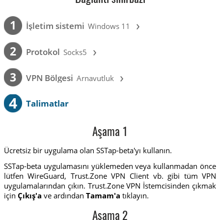
›
1
İşletim sistemi
Windows 11
›
2
Protokol
Socks5
›
3
VPN Bölgesi
Arnavutluk
4
Talimatlar
Aşama 1
Ücretsiz bir uygulama olan SSTap-beta'yı kullanın.
SSTap-beta uygulamasını yüklemeden veya kullanmadan önce
lütfen WireGuard, Trust.Zone VPN Client vb. gibi tüm VPN
uygulamalarından çıkın. Trust.Zone VPN İstemcisinden çıkmak
için
Çıkış'a
ve ardından
Tamam'a
tıklayın.
Aşama 2