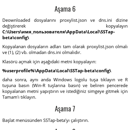
Aşama 6
Deownloaded dosyalarını proxylist.json ve dns.ini dizine
değiştirerek kopyalayın
C:\Users\имя_пользователя\AppData\Local\SSTap-
beta\config\
Kopyalanan dosyaların adları tam olarak proxylist.json olmalı
ve (1), (2) vb. olmadan dns.ini olmalıdır.
Klasörü açmak için aşağıdaki metni kopyalayın:
%userprofile%\AppData\Local\SSTap-beta\config\
daha sonra, aynı anda Windows logolu tuşa tıklayın ve R
tuşuna basın (Win-R tuşlarına basın) ve beliren pencerede
kopyalanan metni yapıştırın ve istediğiniz simgeye gitmek için
Tamam'ı tıklayın.
Aşama 7
Başlat menüsünden SSTap-beta'yı çalıştırın.