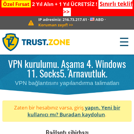
Sınırlı teklif
Özel Fırsat
2 Yıl Alın + 1 Yıl ÜCRETSİZ !
>>
IP adresiniz:
216.73.217.61
·
ABD
·
Koruman zayıf!
>>
☰
VPN kurulumu. Aşama 4. Windows
11. Socks5. Arnavutluk.
VPN bağlantısını yapılandırma talimatları
Zaten bir hesabınız varsa, giriş
yapın. Yeni bir
kullanıcı mı?
Buradan kaydolun
.
Bağlantı sihirbazı