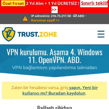
Sınırlı teklif
Özel Fırsat
2 Yıl Alın + 1 Yıl ÜCRETSİZ !
>>
IP adresiniz:
216.73.217.50
·
ABD
·
Koruman zayıf!
>>
☰
VPN kurulumu. Aşama 4. Windows
11. OpenVPN. ABD.
VPN bağlantısını yapılandırma talimatları
Zaten bir hesabınız varsa, giriş
yapın. Yeni bir
kullanıcı mı?
Buradan kaydolun
.
Bağlantı sihirbazı