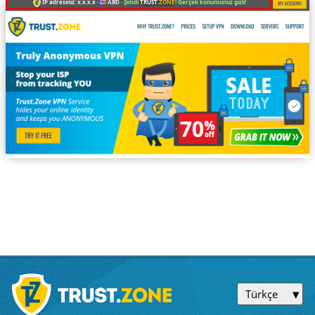
IP adresiniz: x.x.x.x ·
ABD ·
Şimdi
TRUST
.ZONE
! Gerçek konumunuz gizli!
Türkçe