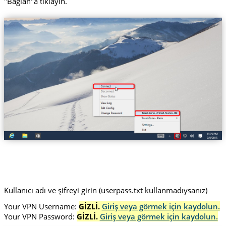
"Bağlan"a tıklayın.
Trust.Zone-United-States-Illinois
Kullanıcı adı ve şifreyi girin (userpass.txt kullanmadıysanız)
Your VPN Username:
GİZLİ.
Giriş veya görmek için kaydolun.
Your VPN Password:
GİZLİ.
Giriş veya görmek için kaydolun.