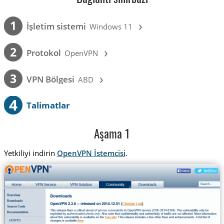
›
1
İşletim sistemi
Windows 11
›
2
Protokol
OpenVPN
›
3
VPN Bölgesi
ABD
4
Talimatlar
Aşama 1
Yetkiliyi indirin
OpenVPN İstemcisi
.