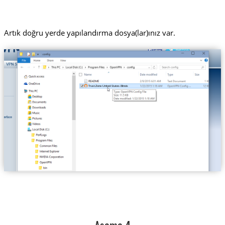
Artık doğru yerde yapılandırma dosya(lar)ınız var.
Trust.Zone-United-States-Illinois