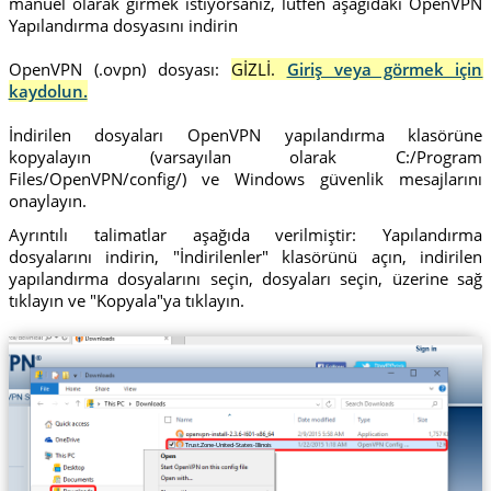
manuel olarak girmek istiyorsanız, lütfen aşağıdaki OpenVPN
Yapılandırma dosyasını indirin
OpenVPN (.ovpn) dosyası:
GİZLİ.
Giriş veya görmek için
kaydolun.
İndirilen dosyaları OpenVPN yapılandırma klasörüne
kopyalayın (varsayılan olarak C:/Program
Files/OpenVPN/config/) ve Windows güvenlik mesajlarını
onaylayın.
Ayrıntılı talimatlar aşağıda verilmiştir: Yapılandırma
dosyalarını indirin, "İndirilenler" klasörünü açın, indirilen
yapılandırma dosyalarını seçin, dosyaları seçin, üzerine sağ
tıklayın ve "Kopyala"ya tıklayın.
Trust.Zone-United-States-Illinois