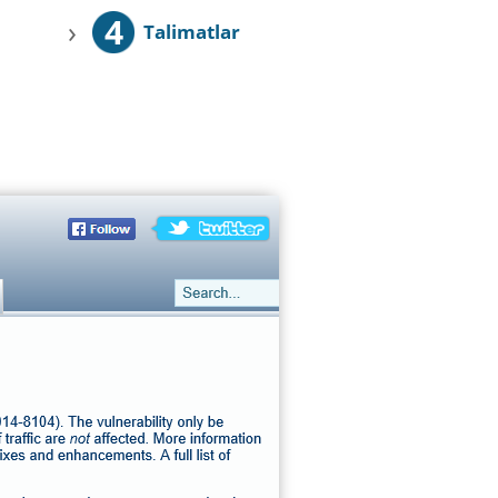
4
›
Talimatlar