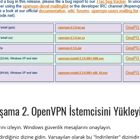
şama 2. OpenVPN İstemcisini Yükley
rını izleyin. Windows güvenlik mesajlarını onaylayın.
iğiniz dizine gidin. Varsayılan olarak bu "İndirilenler" dizinidi