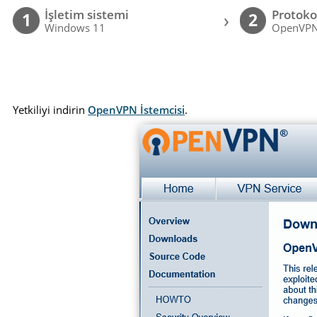
İşletim sistemi
Protoko
›
1
2
Windows 11
OpenVP
Yetkiliyi indirin
OpenVPN İstemcisi
.