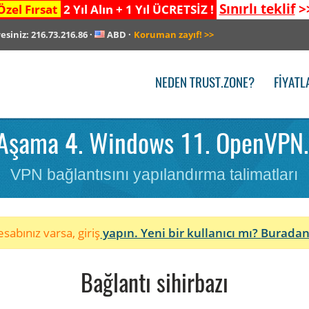
Sınırlı teklif
>
Özel Fırsat
2 Yıl Alın + 1 Yıl ÜCRETSİZ !
resiniz:
216.73.216.86
·
ABD
·
Koruman zayıf!
>>
NEDEN TRUST.ZONE?
FIYATL
şama 4. Windows 11. OpenVPN. B
VPN bağlantısını yapılandırma talimatları
sabınız varsa, giriş
yapın. Yeni bir kullanıcı mı?
Buradan
Bağlantı sihirbazı