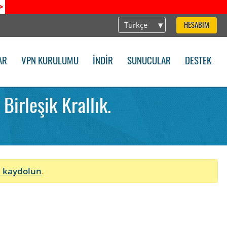
>
Türkçe
HESABIM
AR
VPN KURULUMU
İNDIR
SUNUCULAR
DESTEK
irleşik Krallık.
 kaydolun
.