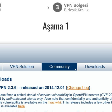
l
VPN Bölgesi
›
3
N
Birleşik Krallık
Aşama 1