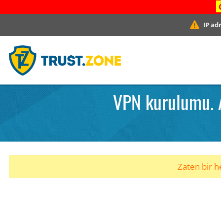
IP ad
VPN kurulumu. A
Zaten bir he