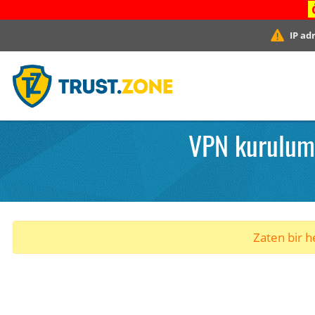
IP ad
VPN kurulumu
Zaten bir he