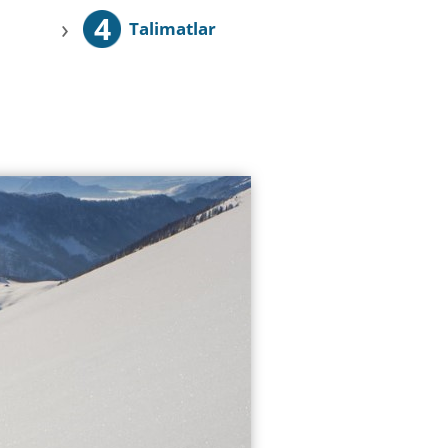
4
›
Talimatlar