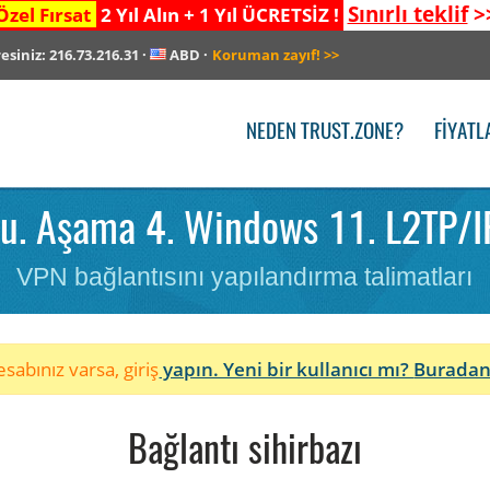
Sınırlı teklif
>
Özel Fırsat
2 Yıl Alın + 1 Yıl ÜCRETSİZ !
resiniz:
216.73.216.31
·
ABD
·
Koruman zayıf!
>>
NEDEN TRUST.ZONE?
FIYATL
. Aşama 4. Windows 11. L2TP/IP
VPN bağlantısını yapılandırma talimatları
sabınız varsa, giriş
yapın. Yeni bir kullanıcı mı?
Buradan
Bağlantı sihirbazı