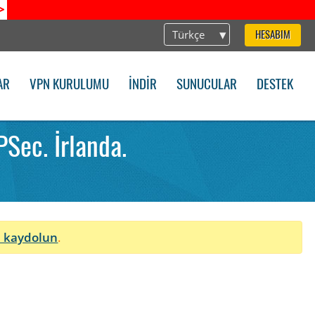
>
Türkçe
HESABIM
AR
VPN KURULUMU
İNDIR
SUNUCULAR
DESTEK
Sec. İrlanda.
 kaydolun
.