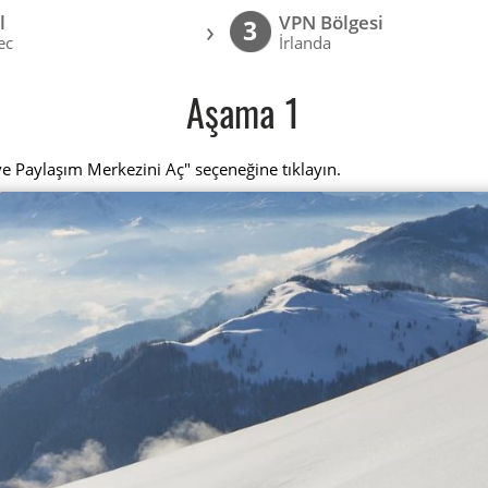
l
VPN Bölgesi
›
3
ec
İrlanda
Aşama 1
ve Paylaşım Merkezini Aç" seçeneğine tıklayın.