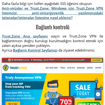
Daha fazla bilgi için lütfen aşağıdaki SSS öğesini okuyun:
Anti-virüsler ve Trust.Zone: Windows için Truzt.Zone VPN
İstemcisi, anti-virüs/güvenlik yazılımınızdaki
istisnalar/istisnalar listesine nasıl eklenir?
Bağlantı kontrolü
Trust.Zone Ana sayfasını
oaçın ve Trust.Zone VPN ile
bağlantınızın doğru kurulup kurulmadığını kontrol etmek için
zaten açıksa yeniden yükleyin.
Ayrıca
Bağlantı Kontrol Sayfamızı
da ziyaret edebilirsiniz.
IP adresiniz: x.x.x.x ·
Romanya ·
Şimdi
TRUST
.ZONE
! Gerçek konumunuz gizli!