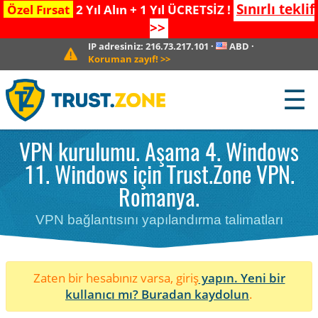
Sınırlı teklif
Özel Fırsat
2 Yıl Alın + 1 Yıl ÜCRETSİZ !
>>
IP adresiniz:
216.73.217.101
·
ABD
·
Koruman zayıf!
>>
☰
VPN kurulumu. Aşama 4. Windows
11. Windows için Trust.Zone VPN.
Romanya.
VPN bağlantısını yapılandırma talimatları
Zaten bir hesabınız varsa, giriş
yapın. Yeni bir
kullanıcı mı?
Buradan kaydolun
.