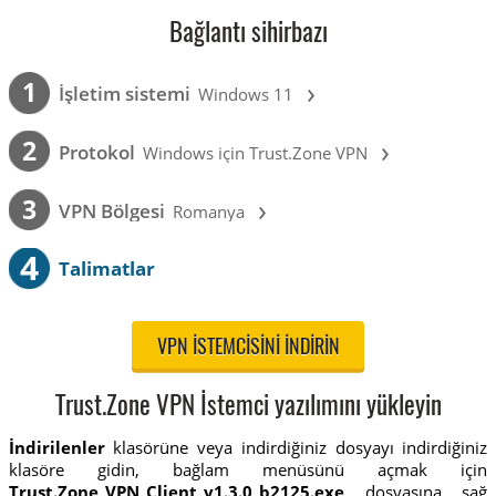
Bağlantı sihirbazı
›
1
İşletim sistemi
Windows 11
›
2
Protokol
Windows için Trust.Zone VPN
›
3
VPN Bölgesi
Romanya
4
Talimatlar
VPN ISTEMCISINI INDIRIN
Trust.Zone VPN İstemci yazılımını yükleyin
İndirilenler
klasörüne veya indirdiğiniz dosyayı indirdiğiniz
klasöre gidin, bağlam menüsünü açmak için
Trust.Zone_VPN_Client_v1.3.0_b2125.exe
dosyasına sağ