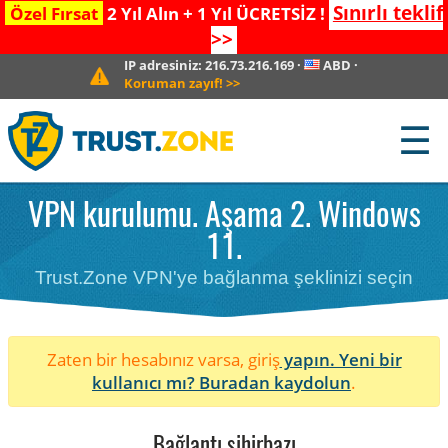
Sınırlı teklif
Özel Fırsat
2 Yıl Alın + 1 Yıl ÜCRETSİZ !
>>
IP adresiniz:
216.73.216.169
·
ABD
·
Koruman zayıf!
>>
☰
VPN kurulumu. Aşama 2. Windows
11.
Trust.Zone VPN'ye bağlanma şeklinizi seçin
Zaten bir hesabınız varsa, giriş
yapın. Yeni bir
kullanıcı mı?
Buradan kaydolun
.
Bağlantı sihirbazı