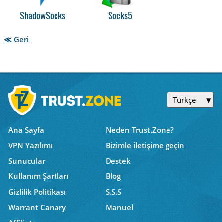
ShadowSocks
Socks5
≪ Geri
Türkçe
Ana Sayfa
Neden Trust.Zone?
VPN Yazılımı
Bizimle iletişime geçin
Sunucular
Destek
Kullanım Şartları
Blog
Gizlilik Politikası
S.S.S
Warrant Canary
Manuel