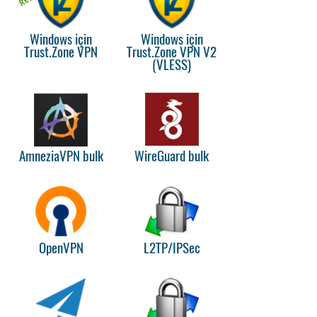
Windows için
Windows için
Trust.Zone VPN
Trust.Zone VPN V2
(VLESS)
AmneziaVPN bulk
WireGuard bulk
OpenVPN
L2TP/IPSec