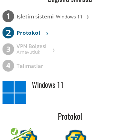
›
1
İşletim sistemi
Windows 11
2
›
Protokol
VPN Bölgesi
›
3
Arnavutluk
4
Talimatlar
Windows 11
Protokol