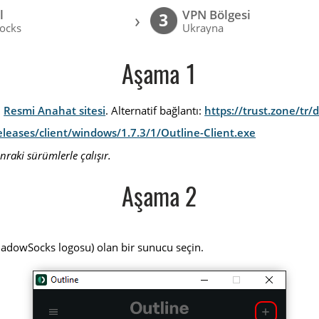
l
VPN Bölgesi
›
3
ocks
Ukrayna
Aşama 1
:
Resmi Anahat sitesi
. Alternatif bağlantı:
https://trust.zone/tr
leases/client/windows/1.7.3/1/Outline-Client.exe
nraki sürümlerle çalışır.
Aşama 2
dowSocks logosu) olan bir sunucu seçin.