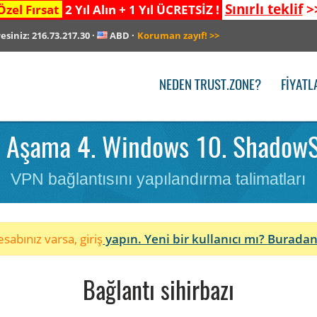
Sınırlı teklif
>
Özel Fırsat
2 Yıl Alın + 1 Yıl ÜCRETSİZ !
resiniz:
216.73.217.30
·
ABD
·
Koruman zayıf!
>>
NEDEN TRUST.ZONE?
FIYATL
 Aşama 4. Windows 10. ShadowS
VPN bağlantısını yapılandırma talimatları
sabınız varsa, giriş
yapın. Yeni bir kullanıcı mı?
Buradan
Bağlantı sihirbazı