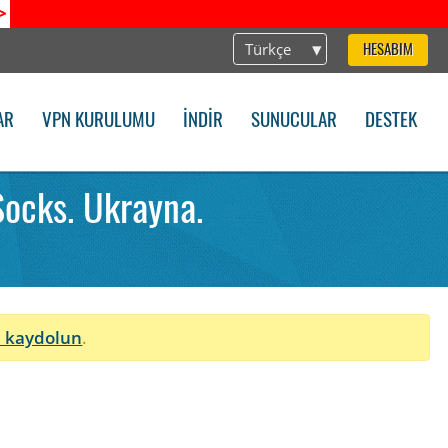
>
Türkçe
HESABIM
AR
VPN KURULUMU
İNDIR
SUNUCULAR
DESTEK
ocks. Ukrayna.
 kaydolun
.