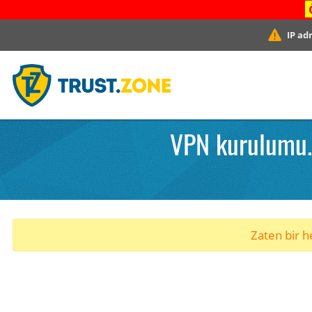
IP ad
VPN kurulumu.
Zaten bir he