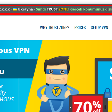
.x.x.x ·
Ukrayna ·
Şimdi
TRUST
.ZONE
! Gerçek konumunuz gizli