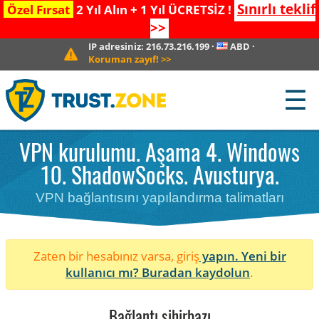
Sınırlı teklif
Özel Fırsat
2 Yıl Alın + 1 Yıl ÜCRETSİZ !
>>
IP adresiniz:
216.73.216.199
·
ABD
·
Koruman zayıf!
>>
☰
VPN kurulumu. Aşama 4. Windows
10. ShadowSocks. Avusturya.
VPN bağlantısını yapılandırma talimatları
Zaten bir hesabınız varsa, giriş
yapın. Yeni bir
kullanıcı mı?
Buradan kaydolun
.
Bağlantı sihirbazı