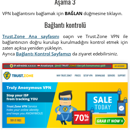
Aşama 3
VPN bağlantısını bağlamak için
BAĞLAN
düğmesine tıklayın.
Bağlantı kontrolü
Trust.Zone Ana sayfasını
oaçın ve Trust.Zone VPN ile
bağlantınızın doğru kurulup kurulmadığını kontrol etmek için
zaten açıksa yeniden yükleyin.
Ayrıca
Bağlantı Kontrol Sayfamızı
da ziyaret edebilirsiniz.
IP adresiniz: x.x.x.x ·
Avusturya ·
Şimdi
TRUST
.ZONE
! Gerçek konumunuz gizli!