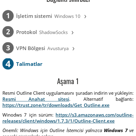
›
1
İşletim sistemi
Windows 10
›
2
Protokol
ShadowSocks
›
3
VPN Bölgesi
Avusturya
4
Talimatlar
Aşama 1
Resmi Outline Client uygulamasını şuradan indirin ve yükleyin:
Resmi Anahat sitesi
. Alternatif bağlantı:
https://trust.zone/tr/downloads/Get_Outline.exe
Winodws 7 için sürüm:
https://s3.amazonaws.com/outline-
releases/client/windows/1.7.3/1/Outline-Client.exe
Önemli: Windows için Outline İstemcisi yalnızca
Windows 7
ve