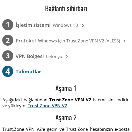
Bağlantı sihirbazı
›
1
İşletim sistemi
Windows 10
›
2
Protokol
Windows için Trust.Zone VPN V2 (VLESS)
›
3
VPN Bölgesi
Letonya
4
Talimatlar
Aşama 1
Aşağıdaki bağlantıdan
Trust.Zone VPN V2
istemcisini indirin
ve yükleyin:
Trust.Zone VPN V2
Aşama 2
Trust.Zone VPN V2'e geçin ve Trust.Zone hesabınızın e-posta