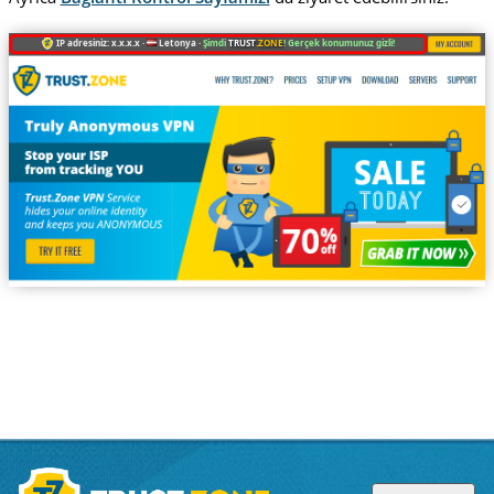
IP adresiniz: x.x.x.x ·
Letonya ·
Şimdi
TRUST
.ZONE
! Gerçek konumunuz gizli!