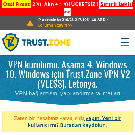
Sınırlı teklif
Özel Fırsat
2 Yıl Alın + 1 Yıl ÜCRETSİZ !
>>
IP adresiniz:
216.73.217.106
·
ABD
·
Koruman zayıf!
>>
☰
VPN kurulumu. Aşama 4. Windows
10. Windows için Trust.Zone VPN V2
(VLESS). Letonya.
VPN bağlantısını yapılandırma talimatları
Zaten bir hesabınız varsa, giriş
yapın. Yeni bir
kullanıcı mı?
Buradan kaydolun
.