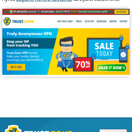
IP adresiniz: x.x.x.x ·
Avustralya ·
Şimdi
TRUST
.ZONE
! Gerçek konumunuz gizli!