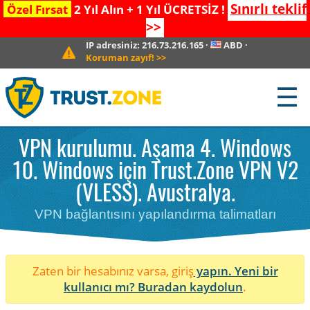
Sınırlı teklif
Özel Fırsat
2 Yıl Alın + 1 Yıl ÜCRETSİZ !
>>
IP adresiniz:
216.73.216.165
·
ABD
·
Koruman zayıf!
>>
☰
VPN kurulumu. Aşama 4. Windows
10. Windows için Trust.Zone VPN V2
(VLESS). Avustralya.
VPN bağlantısını yapılandırma talimatları
Zaten bir hesabınız varsa, giriş
yapın. Yeni bir
kullanıcı mı?
Buradan kaydolun
.