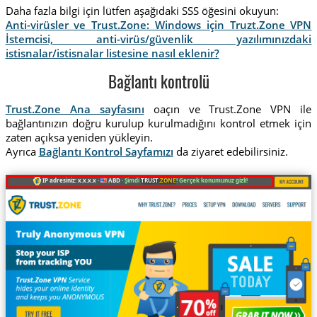
Daha fazla bilgi için lütfen aşağıdaki SSS öğesini okuyun:
Anti-virüsler ve Trust.Zone: Windows için Truzt.Zone VPN
İstemcisi, anti-virüs/güvenlik yazılımınızdaki
istisnalar/istisnalar listesine nasıl eklenir?
Bağlantı kontrolü
Trust.Zone Ana sayfasını
oaçın ve Trust.Zone VPN ile
bağlantınızın doğru kurulup kurulmadığını kontrol etmek için
zaten açıksa yeniden yükleyin.
Ayrıca
Bağlantı Kontrol Sayfamızı
da ziyaret edebilirsiniz.
IP adresiniz: x.x.x.x ·
ABD ·
Şimdi
TRUST
.ZONE
! Gerçek konumunuz gizli!