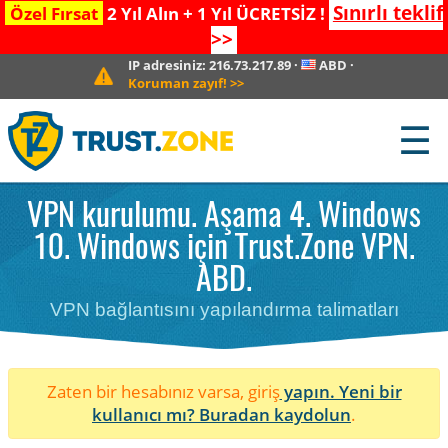
Sınırlı teklif
Özel Fırsat
2 Yıl Alın + 1 Yıl ÜCRETSİZ !
>>
IP adresiniz:
216.73.217.89
·
ABD
·
Koruman zayıf!
>>
☰
VPN kurulumu. Aşama 4. Windows
10. Windows için Trust.Zone VPN.
ABD.
VPN bağlantısını yapılandırma talimatları
Zaten bir hesabınız varsa, giriş
yapın. Yeni bir
kullanıcı mı?
Buradan kaydolun
.