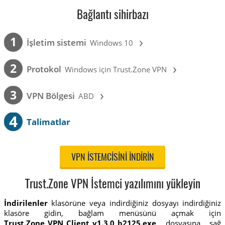
Bağlantı sihirbazı
›
1
İşletim sistemi
Windows 10
›
2
Protokol
Windows için Trust.Zone VPN
›
3
VPN Bölgesi
ABD
4
Talimatlar
VPN ISTEMCISINI INDIRIN
Trust.Zone VPN İstemci yazılımını yükleyin
İndirilenler
klasörüne veya indirdiğiniz dosyayı indirdiğiniz
klasöre gidin, bağlam menüsünü açmak için
Trust.Zone_VPN_Client_v1.3.0_b2125.exe
dosyasına sağ