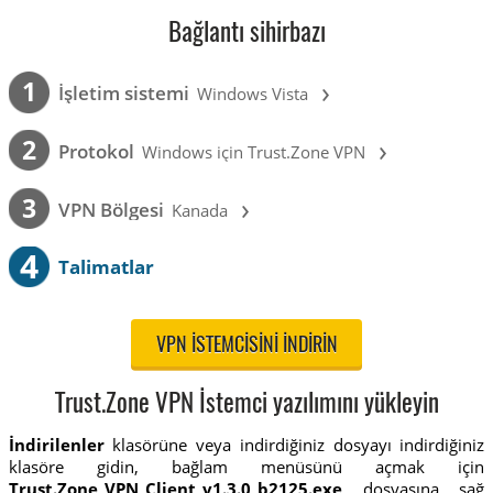
Bağlantı sihirbazı
›
1
İşletim sistemi
Windows Vista
›
2
Protokol
Windows için Trust.Zone VPN
›
3
VPN Bölgesi
Kanada
4
Talimatlar
VPN ISTEMCISINI INDIRIN
Trust.Zone VPN İstemci yazılımını yükleyin
İndirilenler
klasörüne veya indirdiğiniz dosyayı indirdiğiniz
klasöre gidin, bağlam menüsünü açmak için
Trust.Zone_VPN_Client_v1.3.0_b2125.exe
dosyasına sağ