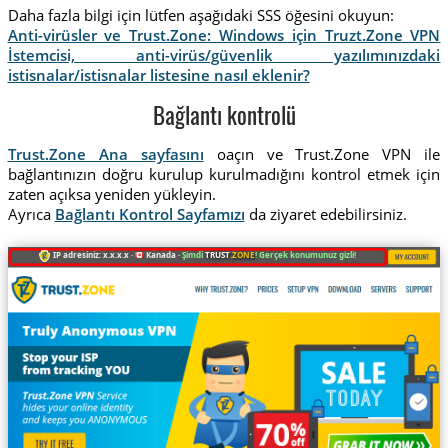
Daha fazla bilgi için lütfen aşağıdaki SSS öğesini okuyun:
Anti-virüsler ve Trust.Zone: Windows için Truzt.Zone VPN
İstemcisi, anti-virüs/güvenlik yazılımınızdaki
istisnalar/istisnalar listesine nasıl eklenir?
Bağlantı kontrolü
Trust.Zone Ana sayfasını
oaçın ve Trust.Zone VPN ile
bağlantınızın doğru kurulup kurulmadığını kontrol etmek için
zaten açıksa yeniden yükleyin.
Ayrıca
Bağlantı Kontrol Sayfamızı
da ziyaret edebilirsiniz.
IP adresiniz: x.x.x.x ·
Kanada ·
Şimdi
TRUST
.ZONE
! Gerçek konumunuz gizli!