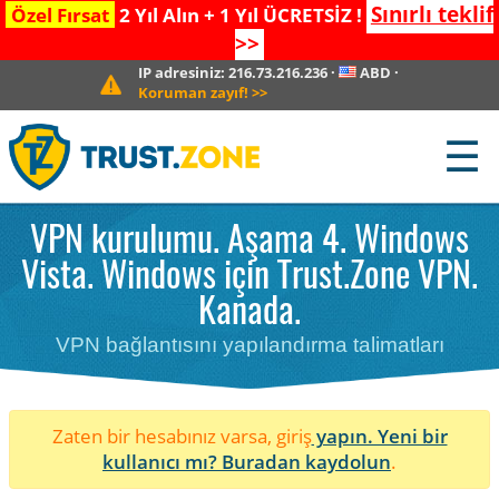
Sınırlı teklif
Özel Fırsat
2 Yıl Alın + 1 Yıl ÜCRETSİZ !
>>
IP adresiniz:
216.73.216.236
·
ABD
·
Koruman zayıf!
>>
☰
VPN kurulumu. Aşama 4. Windows
Vista. Windows için Trust.Zone VPN.
Kanada.
VPN bağlantısını yapılandırma talimatları
Zaten bir hesabınız varsa, giriş
yapın. Yeni bir
kullanıcı mı?
Buradan kaydolun
.