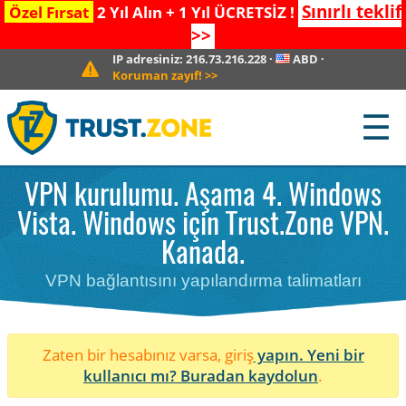
Sınırlı teklif
Özel Fırsat
2 Yıl Alın + 1 Yıl ÜCRETSİZ !
>>
IP adresiniz:
216.73.216.228
·
ABD
·
Koruman zayıf!
>>
☰
VPN kurulumu. Aşama 4. Windows
Vista. Windows için Trust.Zone VPN.
Kanada.
VPN bağlantısını yapılandırma talimatları
Zaten bir hesabınız varsa, giriş
yapın. Yeni bir
kullanıcı mı?
Buradan kaydolun
.