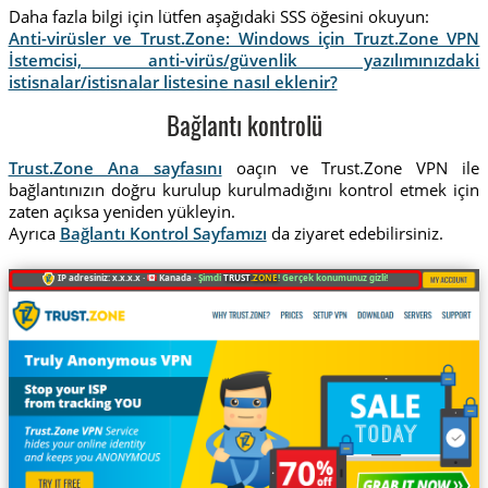
Daha fazla bilgi için lütfen aşağıdaki SSS öğesini okuyun:
Anti-virüsler ve Trust.Zone: Windows için Truzt.Zone VPN
İstemcisi, anti-virüs/güvenlik yazılımınızdaki
istisnalar/istisnalar listesine nasıl eklenir?
Bağlantı kontrolü
Trust.Zone Ana sayfasını
oaçın ve Trust.Zone VPN ile
bağlantınızın doğru kurulup kurulmadığını kontrol etmek için
zaten açıksa yeniden yükleyin.
Ayrıca
Bağlantı Kontrol Sayfamızı
da ziyaret edebilirsiniz.
IP adresiniz: x.x.x.x ·
Kanada ·
Şimdi
TRUST
.ZONE
! Gerçek konumunuz gizli!