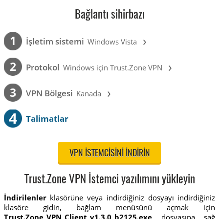
Bağlantı sihirbazı
›
1
İşletim sistemi
Windows Vista
›
2
Protokol
Windows için Trust.Zone VPN
›
3
VPN Bölgesi
Kanada
4
Talimatlar
VPN ISTEMCISINI INDIRIN
Trust.Zone VPN İstemci yazılımını yükleyin
İndirilenler
klasörüne veya indirdiğiniz dosyayı indirdiğiniz
klasöre gidin, bağlam menüsünü açmak için
Trust.Zone_VPN_Client_v1.3.0_b2125.exe
dosyasına sağ