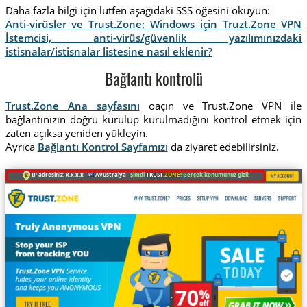
Daha fazla bilgi için lütfen aşağıdaki SSS öğesini okuyun:
Anti-virüsler ve Trust.Zone: Windows için Truzt.Zone VPN
İstemcisi, anti-virüs/güvenlik yazılımınızdaki
istisnalar/istisnalar listesine nasıl eklenir?
Bağlantı kontrolü
Trust.Zone Ana sayfasını
oaçın ve Trust.Zone VPN ile
bağlantınızın doğru kurulup kurulmadığını kontrol etmek için
zaten açıksa yeniden yükleyin.
Ayrıca
Bağlantı Kontrol Sayfamızı
da ziyaret edebilirsiniz.
IP adresiniz: x.x.x.x ·
Avustralya ·
Şimdi
TRUST
.ZONE
! Gerçek konumunuz gizli!