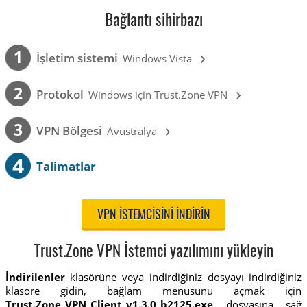
Bağlantı sihirbazı
›
1
İşletim sistemi
Windows Vista
›
2
Protokol
Windows için Trust.Zone VPN
›
3
VPN Bölgesi
Avustralya
4
Talimatlar
VPN ISTEMCISINI INDIRIN
Trust.Zone VPN İstemci yazılımını yükleyin
İndirilenler
klasörüne veya indirdiğiniz dosyayı indirdiğiniz
klasöre gidin, bağlam menüsünü açmak için
Trust.Zone_VPN_Client_v1.3.0_b2125.exe
dosyasına sağ