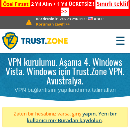
Sınırlı teklif
Özel Fırsat
2 Yıl Alın + 1 Yıl ÜCRETSİZ !
>>
IP adresiniz:
216.73.216.253
·
ABD
·
Koruman zayıf!
>>
☰
VPN kurulumu. Aşama 4. Windows
Vista. Windows için Trust.Zone VPN.
Avustralya.
VPN bağlantısını yapılandırma talimatları
Zaten bir hesabınız varsa, giriş
yapın. Yeni bir
kullanıcı mı?
Buradan kaydolun
.