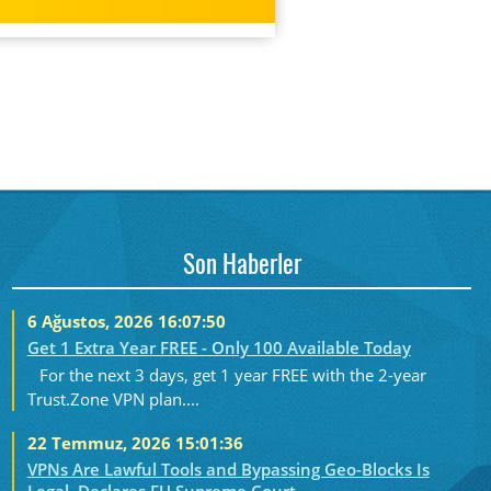
Son Haberler
6 Ağustos, 2026 16:07:50
Get 1 Extra Year FREE - Only 100 Available Today
For the next 3 days, get 1 year FREE with the 2-year
Trust.Zone VPN plan....
22 Temmuz, 2026 15:01:36
VPNs Are Lawful Tools and Bypassing Geo-Blocks Is
Legal, Declares EU Supreme Court