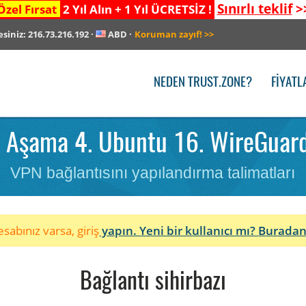
Sınırlı teklif
>
Özel Fırsat
2 Yıl Alın + 1 Yıl ÜCRETSİZ !
esiniz:
216.73.216.192
·
ABD
·
Koruman zayıf!
>>
NEDEN TRUST.ZONE?
FIYATL
 Aşama 4. Ubuntu 16. WireGuard 
VPN bağlantısını yapılandırma talimatları
sabınız varsa, giriş
yapın. Yeni bir kullanıcı mı?
Buradan
Bağlantı sihirbazı