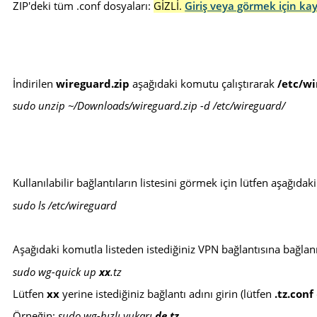
ZIP'deki tüm .conf dosyaları:
GİZLİ.
Giriş veya görmek için ka
İndirilen
wireguard.zip
aşağıdaki komutu çalıştırarak
/etc/w
sudo unzip ~/Downloads/wireguard.zip -d /etc/wireguard/
Kullanılabilir bağlantıların listesini görmek için lütfen aşağıdak
sudo ls /etc/wireguard
Aşağıdaki komutla listeden istediğiniz VPN bağlantısına bağlan
sudo wg-quick up
xx
.tz
Lütfen
xx
yerine istediğiniz bağlantı adını girin (lütfen
.tz.conf
Örneğin:
sudo wg-hızlı yukarı
de.tz