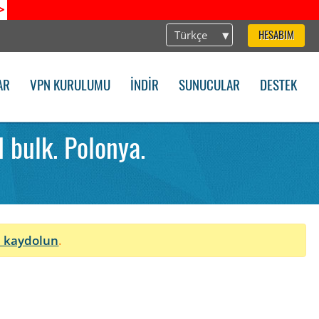
>
Türkçe
HESABIM
AR
VPN KURULUMU
İNDIR
SUNUCULAR
DESTEK
bulk. Polonya.
 kaydolun
.