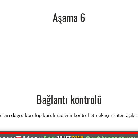
Aşama 6
Bağlantı kontrolü
nızın doğru kurulup kurulmadığını kontrol etmek için zaten açıks
x.x.x.x ·
Polonya ·
Şimdi
TRUST
.ZONE
! Gerçek konumunuz gizli