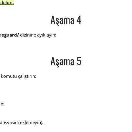
ydolun.
Aşama 4
ireguard/
dizinine ayıklayın:
Aşama 5
i komutu çalıştırın:
ın:
dosyasını eklemeyin).