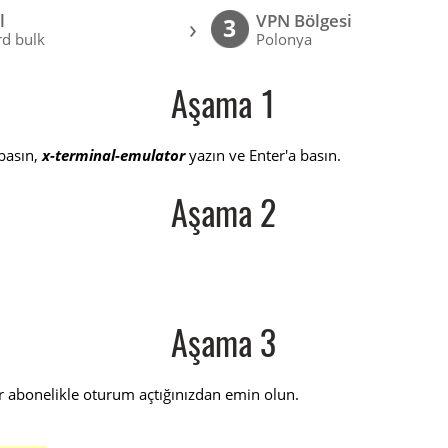
l
VPN Bölgesi
›
3
d bulk
Polonya
Aşama 1
basın,
x-terminal-emulator
yazın ve Enter'a basın.
Aşama 2
Aşama 3
r abonelikle oturum açtığınızdan emin olun.