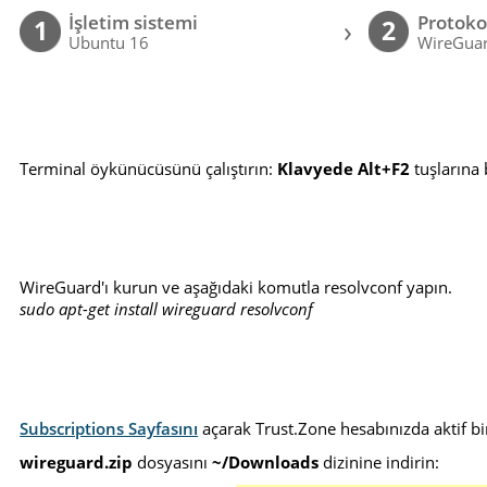
İşletim sistemi
Protoko
›
1
2
Ubuntu 16
WireGuar
Terminal öykünücüsünü çalıştırın:
Klavyede Alt+F2
tuşlarına 
WireGuard'ı kurun ve aşağıdaki komutla resolvconf yapın.
sudo apt-get install wireguard resolvconf
Subscriptions Sayfasını
açarak Trust.Zone hesabınızda aktif bi
wireguard.zip
dosyasını
~/Downloads
dizinine indirin: