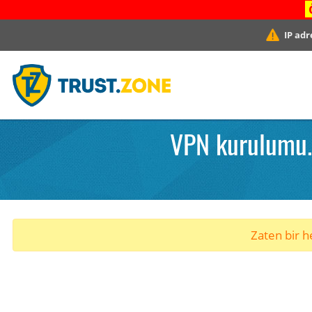
IP adr
VPN kurulumu.
Zaten bir he