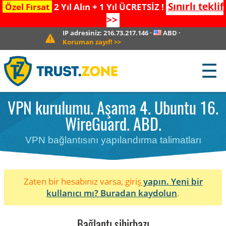
Sınırlı teklif
Özel Fırsat
2 Yıl Alın + 1 Yıl ÜCRETSİZ !
>>
IP adresiniz:
216.73.217.146
·
ABD
·
Koruman zayıf!
>>
☰
VPN kurulumu. Aşama 4. Ubuntu 16.
WireGuard. ABD.
VPN bağlantısını yapılandırma talimatları
Zaten bir hesabınız varsa, giriş
yapın. Yeni bir
kullanıcı mı?
Buradan kaydolun
.
Bağlantı sihirbazı