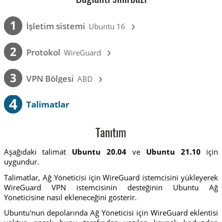
›
1
İşletim sistemi
Ubuntu 16
›
2
Protokol
WireGuard
›
3
VPN Bölgesi
ABD
4
Talimatlar
Tanıtım
Aşağıdaki talimat
Ubuntu 20.04
ve
Ubuntu 21.10
için
uygundur.
Talimatlar, Ağ Yöneticisi için WireGuard istemcisini yükleyerek
WireGuard VPN istemcisinin desteğinin Ubuntu Ağ
Yöneticisine nasıl ekleneceğini gösterir.
Ubuntu'nun depolarında Ağ Yöneticisi için WireGuard eklentisi