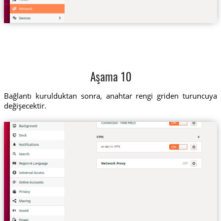
Aşama 10
Bağlantı kurulduktan sonra, anahtar rengi griden turuncuya
değişecektir.
us-apv.tz VPN