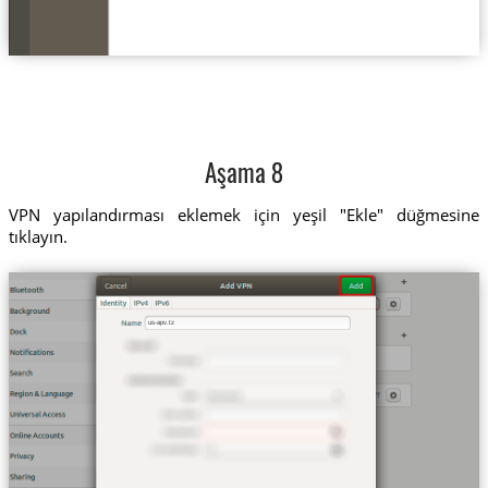
Aşama 8
VPN yapılandırması eklemek için yeşil "Ekle" düğmesine
tıklayın.
us-apv.tz