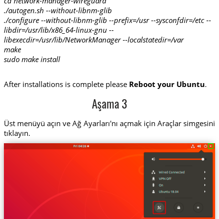
cd network-manager-wireguard
./autogen.sh --without-libnm-glib
./configure --without-libnm-glib --prefix=/usr --sysconfdir=/etc --
libdir=/usr/lib/x86_64-linux-gnu --
libexecdir=/usr/lib/NetworkManager --localstatedir=/var
make
sudo make install
After installations is complete please
Reboot your Ubuntu
.
Aşama 3
Üst menüyü açın ve Ağ Ayarları'nı açmak için Araçlar simgesini
tıklayın.