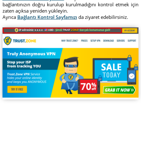
bağlantınızın doğru kurulup kurulmadığını kontrol etmek için
zaten açıksa yeniden yükleyin.
Ayrıca
Bağlantı Kontrol Sayfamızı
da ziyaret edebilirsiniz.
IP adresiniz: x.x.x.x ·
ABD ·
Şimdi
TRUST
.ZONE
! Gerçek konumunuz gizli!