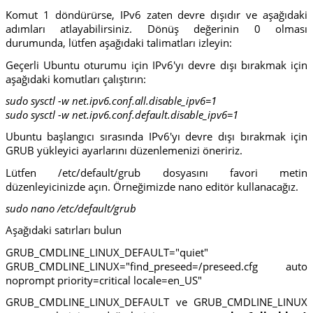
Komut 1 döndürürse, IPv6 zaten devre dışıdır ve aşağıdaki
adımları atlayabilirsiniz. Dönüş değerinin 0 olması
durumunda, lütfen aşağıdaki talimatları izleyin:
Geçerli Ubuntu oturumu için IPv6'yı devre dışı bırakmak için
aşağıdaki komutları çalıştırın:
sudo sysctl -w net.ipv6.conf.all.disable_ipv6=1
sudo sysctl -w net.ipv6.conf.default.disable_ipv6=1
Ubuntu başlangıcı sırasında IPv6'yı devre dışı bırakmak için
GRUB yükleyici ayarlarını düzenlemenizi öneririz.
Lütfen /etc/default/grub dosyasını favori metin
düzenleyicinizde açın. Örneğimizde nano editör kullanacağız.
sudo nano /etc/default/grub
Aşağıdaki satırları bulun
GRUB_CMDLINE_LINUX_DEFAULT="quiet"
GRUB_CMDLINE_LINUX="find_preseed=/preseed.cfg auto
noprompt priority=critical locale=en_US"
GRUB_CMDLINE_LINUX_DEFAULT ve GRUB_CMDLINE_LINUX