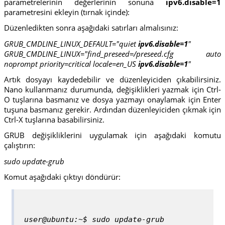
parametrelerinin değerlerinin sonuna
ipv6.disable=1
parametresini ekleyin (tırnak içinde):
Düzenledikten sonra aşağıdaki satırları almalısınız:
GRUB_CMDLINE_LINUX_DEFAULT="quiet
ipv6.disable=1
"
GRUB_CMDLINE_LINUX="find_preseed=/preseed.cfg auto
noprompt priority=critical locale=en_US
ipv6.disable=1
"
Artık dosyayı kaydedebilir ve düzenleyiciden çıkabilirsiniz.
Nano kullanmanız durumunda, değişiklikleri yazmak için Ctrl-
O tuşlarına basmanız ve dosya yazmayı onaylamak için Enter
tuşuna basmanız gerekir. Ardından düzenleyiciden çıkmak için
Ctrl-X tuşlarına basabilirsiniz.
GRUB değişikliklerini uygulamak için aşağıdaki komutu
çalıştırın:
sudo update-grub
Komut aşağıdaki çıktıyı döndürür:
user@ubuntu:~$ sudo update-grub