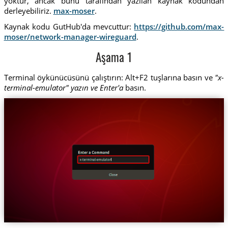
yoktur, ancak bunu tarafından yazılan kaynak kodundan
derleyebiliriz.
max-moser
.
Kaynak kodu GutHub'da mevcuttur:
https://github.com/max-
moser/network-manager-wireguard
.
Aşama 1
Terminal öykünücüsünü çalıştırın: Alt+F2 tuşlarına basın ve
"x-
terminal-emulator" yazın ve Enter'a
basın.