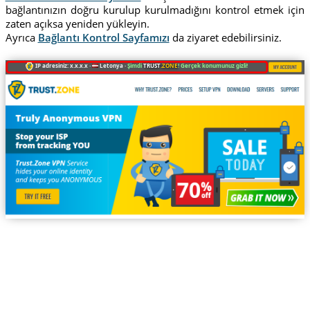
bağlantınızın doğru kurulup kurulmadığını kontrol etmek için
zaten açıksa yeniden yükleyin.
Ayrıca
Bağlantı Kontrol Sayfamızı
da ziyaret edebilirsiniz.
IP adresiniz: x.x.x.x ·
Letonya ·
Şimdi
TRUST
.ZONE
! Gerçek konumunuz gizli!