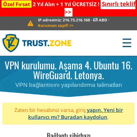
Sınırlı teklif
Özel Fırsat
2 Yıl Alın + 1 Yıl ÜCRETSİZ !
>>
IP adresiniz:
216.73.216.168
·
ABD
·
Koruman zayıf!
>>
☰
VPN kurulumu. Aşama 4. Ubuntu 16.
WireGuard. Letonya.
VPN bağlantısını yapılandırma talimatları
Zaten bir hesabınız varsa, giriş
yapın. Yeni bir
kullanıcı mı?
Buradan kaydolun
.
Bağlantı sihirbazı