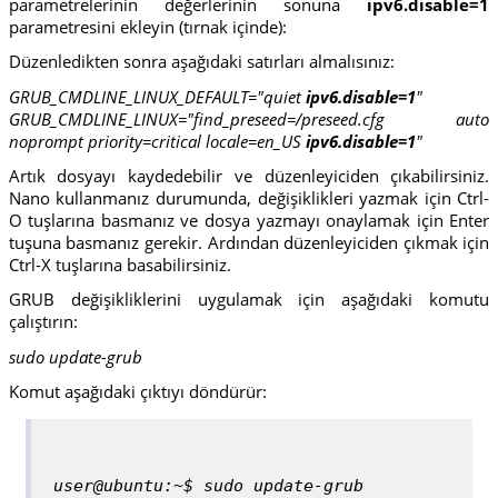
parametrelerinin değerlerinin sonuna
ipv6.disable=1
parametresini ekleyin (tırnak içinde):
Düzenledikten sonra aşağıdaki satırları almalısınız:
GRUB_CMDLINE_LINUX_DEFAULT="quiet
ipv6.disable=1
"
GRUB_CMDLINE_LINUX="find_preseed=/preseed.cfg auto
noprompt priority=critical locale=en_US
ipv6.disable=1
"
Artık dosyayı kaydedebilir ve düzenleyiciden çıkabilirsiniz.
Nano kullanmanız durumunda, değişiklikleri yazmak için Ctrl-
O tuşlarına basmanız ve dosya yazmayı onaylamak için Enter
tuşuna basmanız gerekir. Ardından düzenleyiciden çıkmak için
Ctrl-X tuşlarına basabilirsiniz.
GRUB değişikliklerini uygulamak için aşağıdaki komutu
çalıştırın:
sudo update-grub
Komut aşağıdaki çıktıyı döndürür:
user@ubuntu:~$ sudo update-grub