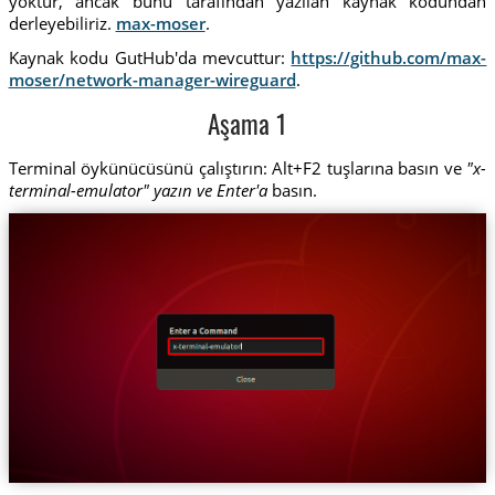
yoktur, ancak bunu tarafından yazılan kaynak kodundan
derleyebiliriz.
max-moser
.
Kaynak kodu GutHub'da mevcuttur:
https://github.com/max-
moser/network-manager-wireguard
.
Aşama 1
Terminal öykünücüsünü çalıştırın: Alt+F2 tuşlarına basın ve
"x-
terminal-emulator" yazın ve Enter'a
basın.