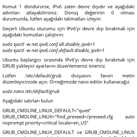
Komut 1 döndürürse, IPv6 zaten devre dışıdır ve aşağıdaki
adımları atlayabilirsiniz. Dönüş değerinin 0 olması
durumunda, lütfen aşağıdaki talimatları izleyin:
Geçerli Ubuntu oturumu için IPv6'yı devre dışı bırakmak için
aşağıdaki komutları çalıştırın:
sudo sysctl -w net.ipv6.conf.all.disable_ipv6=1
sudo sysctl -w net.ipv6.conf.default.disable_ipv6=1
Ubuntu başlangıcı sırasında IPv6'yı devre dışı bırakmak için
GRUB yükleyici ayarlarını düzenlemenizi öneririz.
Lütfen /etc/default/grub dosyasını favori metin
düzenleyicinizde açın. Örneğimizde nano editör kullanacağız.
sudo nano /etc/default/grub
Aşağıdaki satırları bulun
GRUB_CMDLINE_LINUX_DEFAULT="quiet"
GRUB_CMDLINE_LINUX="find_preseed=/preseed.cfg auto
noprompt priority=critical locale=en_US"
GRUB_CMDLINE_LINUX_DEFAULT ve GRUB_CMDLINE_LINUX