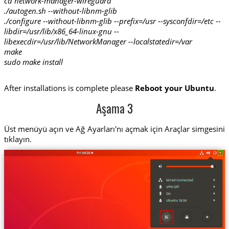
cd network-manager-wireguard
./autogen.sh --without-libnm-glib
./configure --without-libnm-glib --prefix=/usr --sysconfdir=/etc --
libdir=/usr/lib/x86_64-linux-gnu --
libexecdir=/usr/lib/NetworkManager --localstatedir=/var
make
sudo make install
After installations is complete please
Reboot your Ubuntu
.
Aşama 3
Üst menüyü açın ve Ağ Ayarları'nı açmak için Araçlar simgesini
tıklayın.