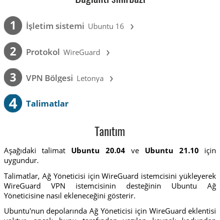
›
1
İşletim sistemi
Ubuntu 16
›
2
Protokol
WireGuard
›
3
VPN Bölgesi
Letonya
4
Talimatlar
Tanıtım
Aşağıdaki talimat
Ubuntu 20.04
ve
Ubuntu 21.10
için
uygundur.
Talimatlar, Ağ Yöneticisi için WireGuard istemcisini yükleyerek
WireGuard VPN istemcisinin desteğinin Ubuntu Ağ
Yöneticisine nasıl ekleneceğini gösterir.
Ubuntu'nun depolarında Ağ Yöneticisi için WireGuard eklentisi