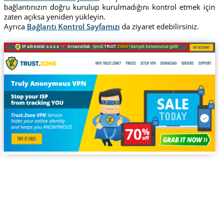
bağlantınızın doğru kurulup kurulmadığını kontrol etmek için
zaten açıksa yeniden yükleyin.
Ayrıca
Bağlantı Kontrol Sayfamızı
da ziyaret edebilirsiniz.
IP adresiniz: x.x.x.x ·
Arnavutluk ·
Şimdi
TRUST
.ZONE
! Gerçek konumunuz gizli!