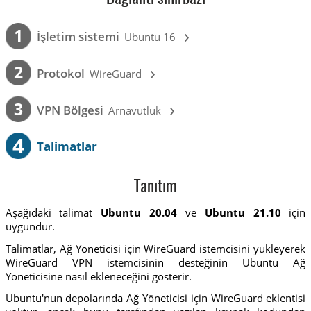
›
1
İşletim sistemi
Ubuntu 16
›
2
Protokol
WireGuard
›
3
VPN Bölgesi
Arnavutluk
4
Talimatlar
Tanıtım
Aşağıdaki talimat
Ubuntu 20.04
ve
Ubuntu 21.10
için
uygundur.
Talimatlar, Ağ Yöneticisi için WireGuard istemcisini yükleyerek
WireGuard VPN istemcisinin desteğinin Ubuntu Ağ
Yöneticisine nasıl ekleneceğini gösterir.
Ubuntu'nun depolarında Ağ Yöneticisi için WireGuard eklentisi