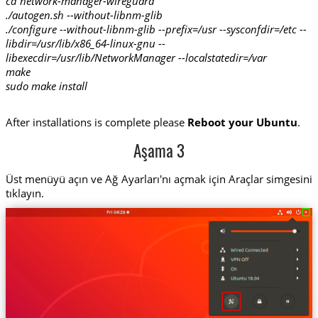
cd network-manager-wireguard
./autogen.sh --without-libnm-glib
./configure --without-libnm-glib --prefix=/usr --sysconfdir=/etc --
libdir=/usr/lib/x86_64-linux-gnu --
libexecdir=/usr/lib/NetworkManager --localstatedir=/var
make
sudo make install
After installations is complete please
Reboot your Ubuntu
.
Aşama 3
Üst menüyü açın ve Ağ Ayarları'nı açmak için Araçlar simgesini
tıklayın.