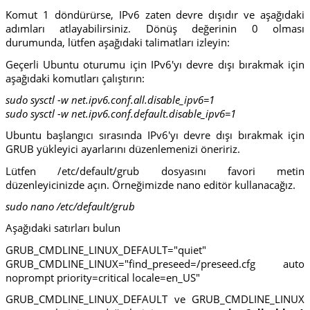
Komut 1 döndürürse, IPv6 zaten devre dışıdır ve aşağıdaki
adımları atlayabilirsiniz. Dönüş değerinin 0 olması
durumunda, lütfen aşağıdaki talimatları izleyin:
Geçerli Ubuntu oturumu için IPv6'yı devre dışı bırakmak için
aşağıdaki komutları çalıştırın:
sudo sysctl -w net.ipv6.conf.all.disable_ipv6=1
sudo sysctl -w net.ipv6.conf.default.disable_ipv6=1
Ubuntu başlangıcı sırasında IPv6'yı devre dışı bırakmak için
GRUB yükleyici ayarlarını düzenlemenizi öneririz.
Lütfen /etc/default/grub dosyasını favori metin
düzenleyicinizde açın. Örneğimizde nano editör kullanacağız.
sudo nano /etc/default/grub
Aşağıdaki satırları bulun
GRUB_CMDLINE_LINUX_DEFAULT="quiet"
GRUB_CMDLINE_LINUX="find_preseed=/preseed.cfg auto
noprompt priority=critical locale=en_US"
GRUB_CMDLINE_LINUX_DEFAULT ve GRUB_CMDLINE_LINUX