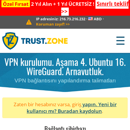
Sınırlı teklif
Özel Fırsat
2 Yıl Alın + 1 Yıl ÜCRETSİZ !
>>
IP adresiniz:
216.73.216.232
·
ABD
·
Koruman zayıf!
>>
☰
VPN kurulumu. Aşama 4. Ubuntu 16.
WireGuard. Arnavutluk.
VPN bağlantısını yapılandırma talimatları
Zaten bir hesabınız varsa, giriş
yapın. Yeni bir
kullanıcı mı?
Buradan kaydolun
.
Bağlantı sihirbazı