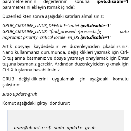
parametrelerinin değerlerinin sonuna
ipv6.disable=1
parametresini ekleyin (tırnak içinde):
Düzenledikten sonra aşağıdaki satırları almalısınız:
GRUB_CMDLINE_LINUX_DEFAULT="quiet
ipv6.disable=1
"
GRUB_CMDLINE_LINUX="find_preseed=/preseed.cfg auto
noprompt priority=critical locale=en_US
ipv6.disable=1
"
Artık dosyayı kaydedebilir ve düzenleyiciden çıkabilirsiniz.
Nano kullanmanız durumunda, değişiklikleri yazmak için Ctrl-
O tuşlarına basmanız ve dosya yazmayı onaylamak için Enter
tuşuna basmanız gerekir. Ardından düzenleyiciden çıkmak için
Ctrl-X tuşlarına basabilirsiniz.
GRUB değişikliklerini uygulamak için aşağıdaki komutu
çalıştırın:
sudo update-grub
Komut aşağıdaki çıktıyı döndürür:
user@ubuntu:~$ sudo update-grub