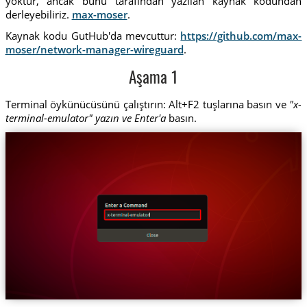
yoktur, ancak bunu tarafından yazılan kaynak kodundan
derleyebiliriz.
max-moser
.
Kaynak kodu GutHub'da mevcuttur:
https://github.com/max-
moser/network-manager-wireguard
.
Aşama 1
Terminal öykünücüsünü çalıştırın: Alt+F2 tuşlarına basın ve
"x-
terminal-emulator" yazın ve Enter'a
basın.