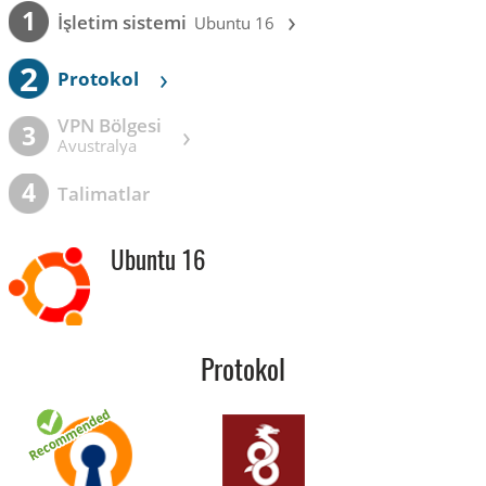
›
1
İşletim sistemi
Ubuntu 16
2
›
Protokol
VPN Bölgesi
›
3
Avustralya
4
Talimatlar
Ubuntu 16
Protokol