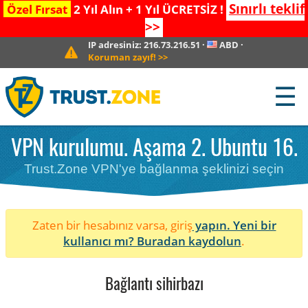
Sınırlı teklif
Özel Fırsat
2 Yıl Alın + 1 Yıl ÜCRETSİZ !
>>
IP adresiniz:
216.73.216.51
·
ABD
·
Koruman zayıf!
>>
☰
VPN kurulumu. Aşama 2. Ubuntu 16.
Trust.Zone VPN'ye bağlanma şeklinizi seçin
Zaten bir hesabınız varsa, giriş
yapın. Yeni bir
kullanıcı mı?
Buradan kaydolun
.
Bağlantı sihirbazı