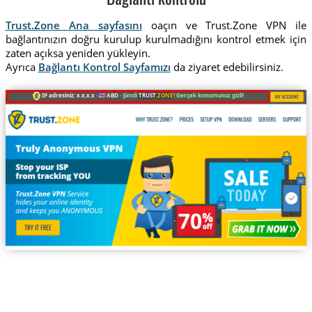
Bağlantı kontrolü
Trust.Zone Ana sayfasını
oaçın ve Trust.Zone VPN ile
bağlantınızın doğru kurulup kurulmadığını kontrol etmek için
zaten açıksa yeniden yükleyin.
Ayrıca
Bağlantı Kontrol Sayfamızı
da ziyaret edebilirsiniz.
IP adresiniz: x.x.x.x ·
ABD ·
Şimdi
TRUST
.ZONE
! Gerçek konumunuz gizli!