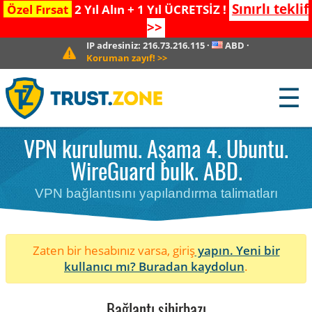
Sınırlı teklif
Özel Fırsat
2 Yıl Alın + 1 Yıl ÜCRETSİZ !
>>
IP adresiniz:
216.73.216.115
·
ABD
·
Koruman zayıf!
>>
☰
VPN kurulumu. Aşama 4. Ubuntu.
WireGuard bulk. ABD.
VPN bağlantısını yapılandırma talimatları
Zaten bir hesabınız varsa, giriş
yapın. Yeni bir
kullanıcı mı?
Buradan kaydolun
.
Bağlantı sihirbazı