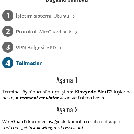
›
1
İşletim sistemi
Ubuntu
›
2
Protokol
WireGuard bulk
›
3
VPN Bölgesi
ABD
4
Talimatlar
Aşama 1
Terminal öykünücüsünü çalıştırın:
Klavyede Alt+F2
tuşlarına
basın,
x-terminal-emulator
yazın ve Enter'a basın.
Aşama 2
WireGuard'ı kurun ve aşağıdaki komutla resolvconf yapın.
sudo apt-get install wireguard resolvconf